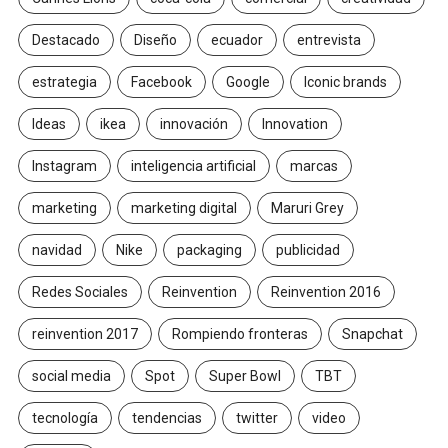
Destacado
Diseño
ecuador
entrevista
estrategia
Facebook
Google
Iconic brands
Ideas
ikea
innovación
Innovation
Instagram
inteligencia artificial
marcas
marketing
marketing digital
Maruri Grey
navidad
Nike
packaging
publicidad
Redes Sociales
Reinvention
Reinvention 2016
reinvention 2017
Rompiendo fronteras
Snapchat
social media
Spot
Super Bowl
TBT
tecnología
tendencias
twitter
video