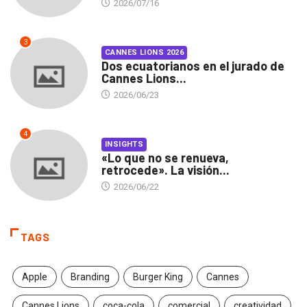
2026/07/16
3
CANNES LIONS 2026
Dos ecuatorianos en el jurado de
Cannes Lions...
2026/06/23
4
INSIGHTS
«Lo que no se renueva,
retrocede». La visión...
2026/06/22
TAGS
Apple
Branding
Burger King
Cannes
Cannes Lions
coca-cola
comercial
creatividad