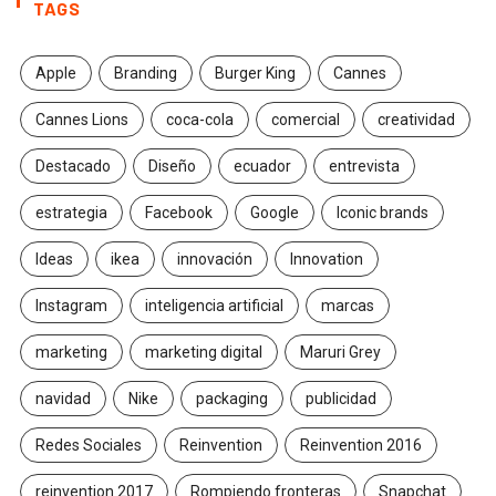
TAGS
Apple
Branding
Burger King
Cannes
Cannes Lions
coca-cola
comercial
creatividad
Destacado
Diseño
ecuador
entrevista
estrategia
Facebook
Google
Iconic brands
Ideas
ikea
innovación
Innovation
Instagram
inteligencia artificial
marcas
marketing
marketing digital
Maruri Grey
navidad
Nike
packaging
publicidad
Redes Sociales
Reinvention
Reinvention 2016
reinvention 2017
Rompiendo fronteras
Snapchat