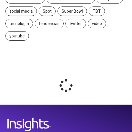
social media
Spot
Super Bowl
TBT
tecnología
tendencias
twitter
video
youtube