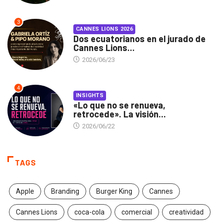
3
CANNES LIONS 2026
Dos ecuatorianos en el jurado de
Cannes Lions...
2026/06/23
4
INSIGHTS
«Lo que no se renueva,
retrocede». La visión...
2026/06/22
TAGS
Apple
Branding
Burger King
Cannes
Cannes Lions
coca-cola
comercial
creatividad