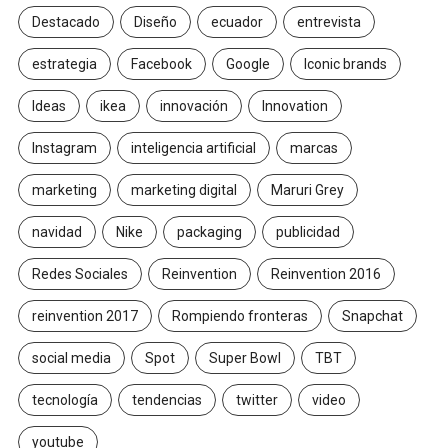
Destacado
Diseño
ecuador
entrevista
estrategia
Facebook
Google
Iconic brands
Ideas
ikea
innovación
Innovation
Instagram
inteligencia artificial
marcas
marketing
marketing digital
Maruri Grey
navidad
Nike
packaging
publicidad
Redes Sociales
Reinvention
Reinvention 2016
reinvention 2017
Rompiendo fronteras
Snapchat
social media
Spot
Super Bowl
TBT
tecnología
tendencias
twitter
video
youtube