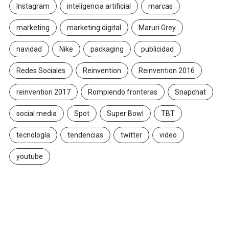
Instagram
inteligencia artificial
marcas
marketing
marketing digital
Maruri Grey
navidad
Nike
packaging
publicidad
Redes Sociales
Reinvention
Reinvention 2016
reinvention 2017
Rompiendo fronteras
Snapchat
social media
Spot
Super Bowl
TBT
tecnología
tendencias
twitter
video
youtube