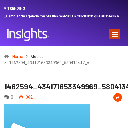
TRENDING
cia mejora una marca? La discusión que atraviesa a
Gabriela Herrera y el 
Favorita
Home
Medios
1462594_434171653349969_580413447_o
1462594_434171653349969_580413
0
362