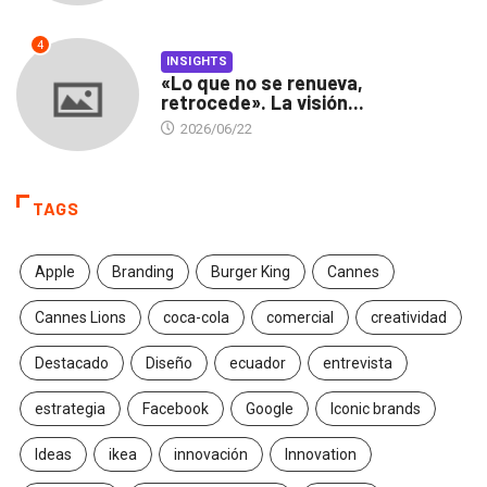
4
INSIGHTS
«Lo que no se renueva,
retrocede». La visión...
2026/06/22
TAGS
Apple
Branding
Burger King
Cannes
Cannes Lions
coca-cola
comercial
creatividad
Destacado
Diseño
ecuador
entrevista
estrategia
Facebook
Google
Iconic brands
Ideas
ikea
innovación
Innovation