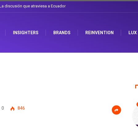
mbiarse el sombrero en Corporación Favorita
INSIGHTERS
BRANDS
REINVENTION
LUX
0
846