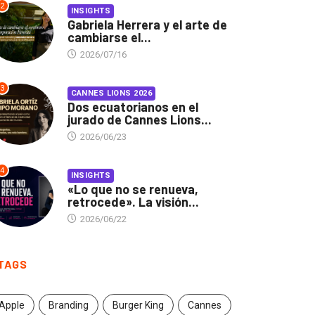
2
INSIGHTS
Gabriela Herrera y el arte de
cambiarse el...
2026/07/16
3
CANNES LIONS 2026
Dos ecuatorianos en el
jurado de Cannes Lions...
2026/06/23
4
INSIGHTS
«Lo que no se renueva,
retrocede». La visión...
2026/06/22
TAGS
Apple
Branding
Burger King
Cannes