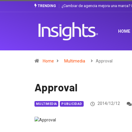
marca? La discusión que atraviesa a Ecuador
Gabriela Herrera y el arte de ca
TRENDING
HOME
Home
Multimedia
Approval
Approval
2014/12/12
MULTIMEDIA
PUBLICIDAD