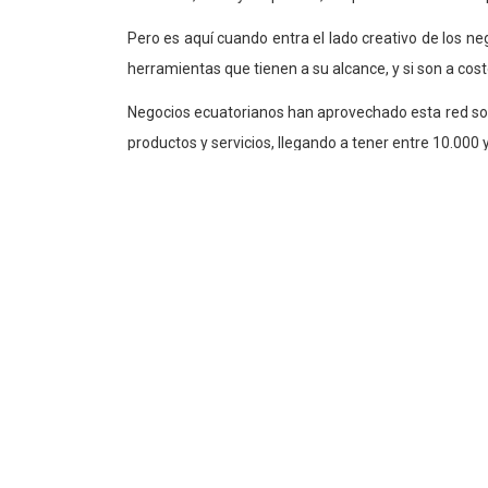
Pero es aquí cuando entra el lado creativo de los n
herramientas que tienen a su alcance, y si son a cost
Negocios ecuatorianos han aprovechado esta red soci
productos y servicios, llegando a tener entre 10.000 
NMJ, No More Jeans: 11.000 seguidores
Con tiendas en Guayaquil y Quito, utiliza su cuenta 