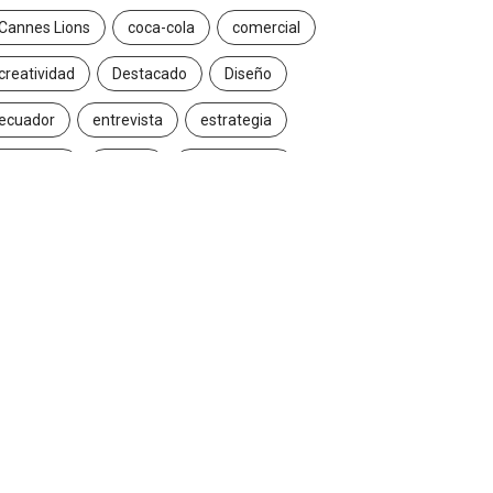
Cannes Lions
coca-cola
comercial
creatividad
Destacado
Diseño
ecuador
entrevista
estrategia
Facebook
Google
Iconic brands
Ideas
ikea
innovación
Innovation
Instagram
inteligencia artificial
marcas
marketing
marketing digital
Maruri Grey
navidad
Nike
packaging
publicidad
Redes Sociales
Reinvention
Reinvention 2016
reinvention 2017
Rompiendo fronteras
Snapchat