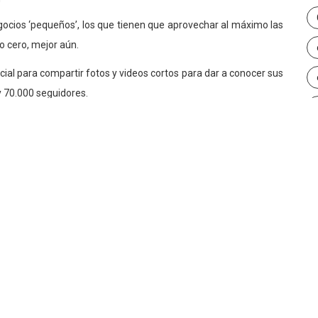
egocios ‘pequeños’, los que tienen que aprovechar al máximo las
o cero, mejor aún.
al para compartir fotos y videos cortos para dar a conocer sus
y 70.000 seguidores.
Instagram para publicitar sus productos, que van desde esmaltes