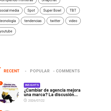
Rompiendo fronteras
Snapchat
social media
Spot
Super Bowl
TBT
tecnología
tendencias
twitter
video
youtube
RECENT
POPULAR
COMMENTS
1
INSIGHTS
¿Cambiar de agencia mejora
una marca? La discusión...
2026/07/22