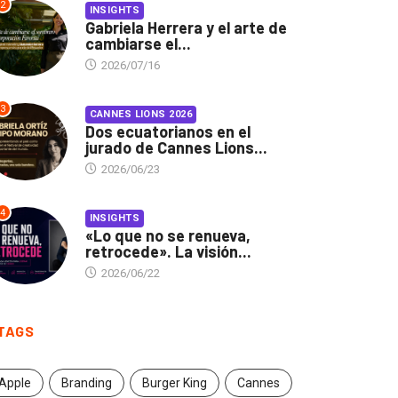
2
INSIGHTS
Gabriela Herrera y el arte de
cambiarse el...
2026/07/16
3
CANNES LIONS 2026
Dos ecuatorianos en el
jurado de Cannes Lions...
2026/06/23
4
INSIGHTS
«Lo que no se renueva,
retrocede». La visión...
2026/06/22
TAGS
Apple
Branding
Burger King
Cannes