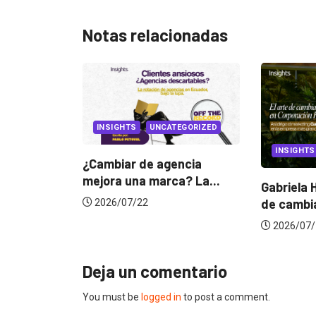
Notas relacionadas
GHTS
UNCATEGORIZED
INSIGHTS
iar de agencia
 una marca? La...
Gabriela Herrera y el arte
de cambiarse...
/07/22
2026/07/16
Deja un comentario
You must be
logged in
to post a comment.