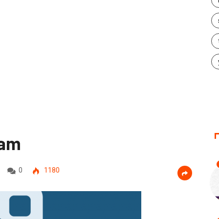
ram
0
1180