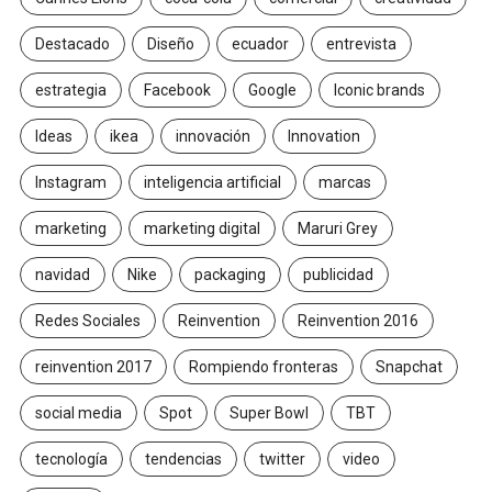
Destacado
Diseño
ecuador
entrevista
estrategia
Facebook
Google
Iconic brands
Ideas
ikea
innovación
Innovation
Instagram
inteligencia artificial
marcas
marketing
marketing digital
Maruri Grey
navidad
Nike
packaging
publicidad
Redes Sociales
Reinvention
Reinvention 2016
reinvention 2017
Rompiendo fronteras
Snapchat
social media
Spot
Super Bowl
TBT
tecnología
tendencias
twitter
video