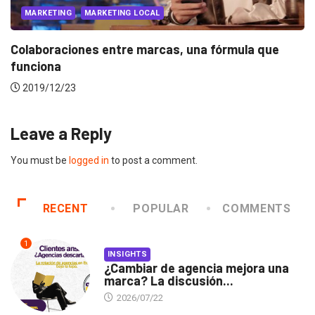
MARKETING
MARKETING INTERNACIONAL
3 grandes tendencias creativas para el
marketing...
2018/12/04
Leave a Reply
You must be
logged in
to post a comment.
RECENT
POPULAR
COMMENTS
1
INSIGHTS
¿Cambiar de agencia mejora una
marca? La discusión...
2026/07/22