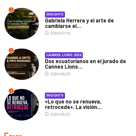
2
INSIGHTS
Gabriela Herrera y el arte de
cambiarse el...
2026/07/16
3
CANNES LIONS 2026
Dos ecuatorianos en el jurado de
Cannes Lions...
2026/06/23
4
INSIGHTS
«Lo que no se renueva,
retrocede». La visión...
2026/06/22