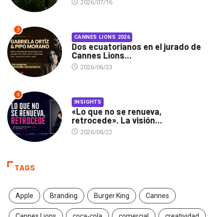
2026/07/16
3
CANNES LIONS 2026
Dos ecuatorianos en el jurado de
Cannes Lions...
2026/06/23
4
INSIGHTS
«Lo que no se renueva,
retrocede». La visión...
2026/06/22
TAGS
Apple
Branding
Burger King
Cannes
Cannes Lions
coca-cola
comercial
creatividad