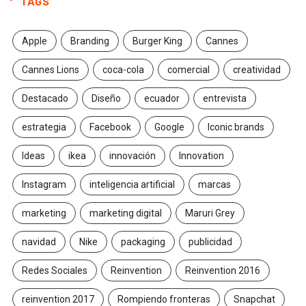
TAGS
Apple
Branding
Burger King
Cannes
Cannes Lions
coca-cola
comercial
creatividad
Destacado
Diseño
ecuador
entrevista
estrategia
Facebook
Google
Iconic brands
Ideas
ikea
innovación
Innovation
Instagram
inteligencia artificial
marcas
marketing
marketing digital
Maruri Grey
navidad
Nike
packaging
publicidad
Redes Sociales
Reinvention
Reinvention 2016
reinvention 2017
Rompiendo fronteras
Snapchat