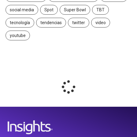
social media
Spot
Super Bowl
TBT
tecnología
tendencias
twitter
video
youtube