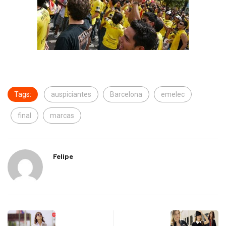
Tags:
auspiciantes
Barcelona
emelec
final
marcas
Felipe