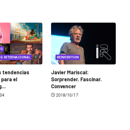
NVENTION
MARKETING
MARKETING LOCAL
r Mariscal:
Colaboraciones entre
ender. Fascinar.
marcas, una fórmula que
encer
funciona
/10/17
2019/12/23