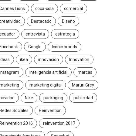
Cannes Lions
coca-cola
comercial
creatividad
Destacado
Diseño
ecuador
entrevista
estrategia
Facebook
Google
Iconic brands
Ideas
ikea
innovación
Innovation
Instagram
inteligencia artificial
marcas
marketing
marketing digital
Maruri Grey
navidad
Nike
packaging
publicidad
Redes Sociales
Reinvention
Reinvention 2016
reinvention 2017