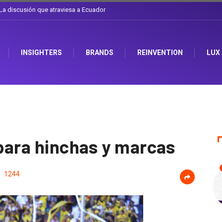
l sombrero en Corporación Favorita
INSIGHTERS
BRANDS
REINVENTION
LUX
 para hinchas y marcas
1244