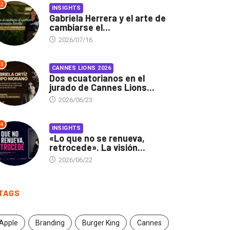
2
INSIGHTS
Gabriela Herrera y el arte de
cambiarse el...
2026/07/16
3
CANNES LIONS 2026
Dos ecuatorianos en el
jurado de Cannes Lions...
2026/06/23
4
INSIGHTS
«Lo que no se renueva,
retrocede». La visión...
2026/06/22
TAGS
Apple
Branding
Burger King
Cannes