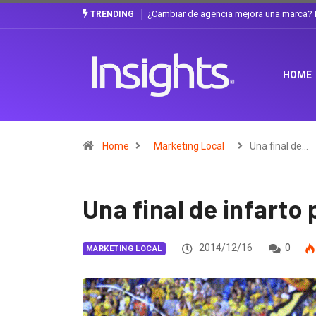
Gabriela Herrera y el arte de cambiarse e
TRENDING
HOME
Home
Marketing Local
Una final de…
Una final de infarto
2014/12/16
0
MARKETING LOCAL