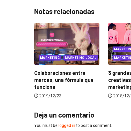
Notas relacionadas
MARKETING
MARKETING INTERNACIONAL
REI
MARKETING LOCAL
3 grandes tendencias
Javie
nes entre
creativas para el
Sorpr
 fórmula que
marketing...
Conv
2018/12/04
2018
Deja un comentario
You must be
logged in
to post a comment.