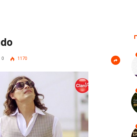
ndo
0
1170