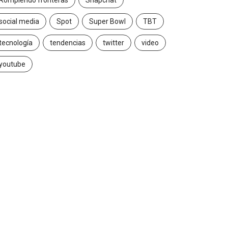
Rompiendo fronteras
Snapchat
social media
Spot
Super Bowl
TBT
tecnología
tendencias
twitter
video
youtube