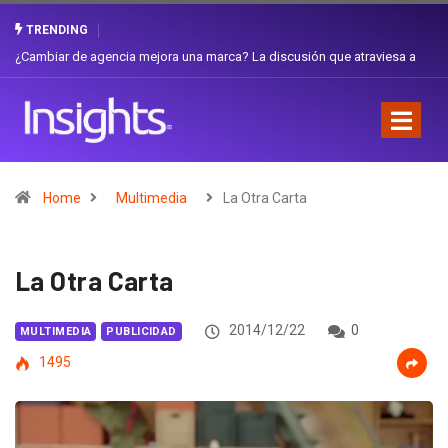
TRENDING
Gabriela Herrera y el arte de cambiarse el sombrero en Corporación
Favorita
Home
Multimedia
La Otra Carta
La Otra Carta
2014/12/22
0
MULTIMEDIA
PUBLICIDAD
1495