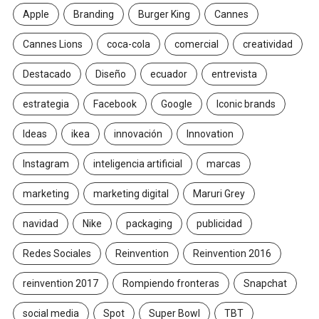
Apple
Branding
Burger King
Cannes
Cannes Lions
coca-cola
comercial
creatividad
Destacado
Diseño
ecuador
entrevista
estrategia
Facebook
Google
Iconic brands
Ideas
ikea
innovación
Innovation
Instagram
inteligencia artificial
marcas
marketing
marketing digital
Maruri Grey
navidad
Nike
packaging
publicidad
Redes Sociales
Reinvention
Reinvention 2016
reinvention 2017
Rompiendo fronteras
Snapchat
social media
Spot
Super Bowl
TBT