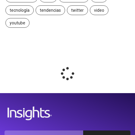
tecnología
tendencias
twitter
video
youtube