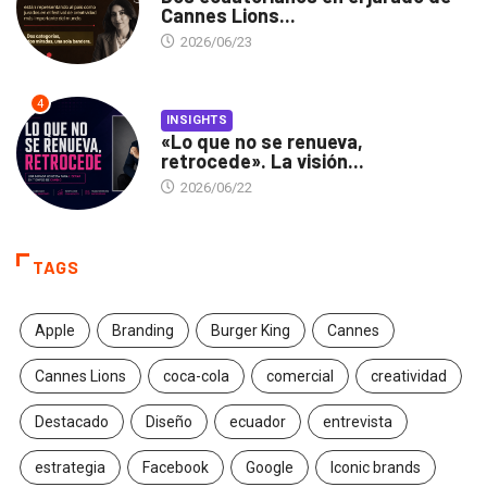
Cannes Lions...
2026/06/23
4
INSIGHTS
«Lo que no se renueva,
retrocede». La visión...
2026/06/22
TAGS
Apple
Branding
Burger King
Cannes
Cannes Lions
coca-cola
comercial
creatividad
Destacado
Diseño
ecuador
entrevista
estrategia
Facebook
Google
Iconic brands