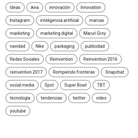
Ideas
ikea
innovación
Innovation
Instagram
inteligencia artificial
marcas
marketing
marketing digital
Maruri Grey
navidad
Nike
packaging
publicidad
Redes Sociales
Reinvention
Reinvention 2016
reinvention 2017
Rompiendo fronteras
Snapchat
social media
Spot
Super Bowl
TBT
tecnología
tendencias
twitter
video
youtube