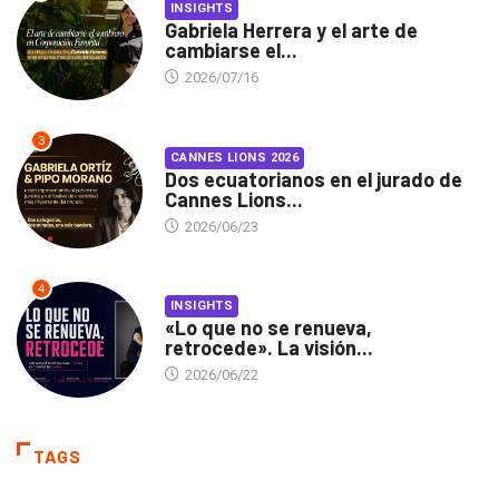
INSIGHTS
Gabriela Herrera y el arte de
cambiarse el...
2026/07/16
3
CANNES LIONS 2026
Dos ecuatorianos en el jurado de
Cannes Lions...
2026/06/23
4
INSIGHTS
«Lo que no se renueva,
retrocede». La visión...
2026/06/22
TAGS