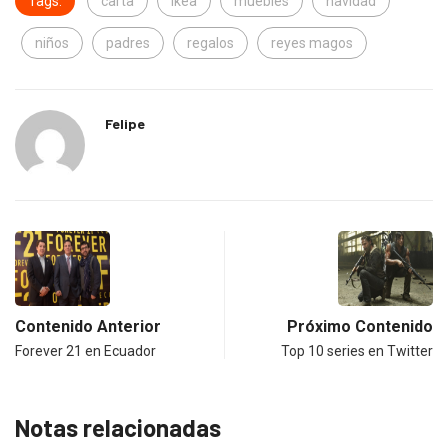
Tags:
carta
ikea
muebles
navidad
niños
padres
regalos
reyes magos
Felipe
Contenido Anterior
Próximo Contenido
Forever 21 en Ecuador
Top 10 series en Twitter
Notas relacionadas