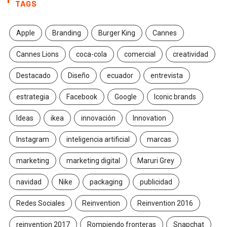
TAGS
Apple
Branding
Burger King
Cannes
Cannes Lions
coca-cola
comercial
creatividad
Destacado
Diseño
ecuador
entrevista
estrategia
Facebook
Google
Iconic brands
Ideas
ikea
innovación
Innovation
Instagram
inteligencia artificial
marcas
marketing
marketing digital
Maruri Grey
navidad
Nike
packaging
publicidad
Redes Sociales
Reinvention
Reinvention 2016
reinvention 2017
Rompiendo fronteras
Snapchat