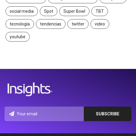
social media
Spot
Super Bowl
TBT
tecnología
tendencias
twitter
video
youtube