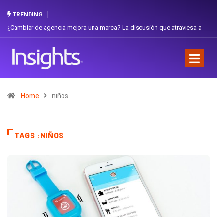
TRENDING
Gabriela Herrera y el arte de cambiarse el sombrero en Corporación
Favorita
Home
niños
TAGS :NIÑOS