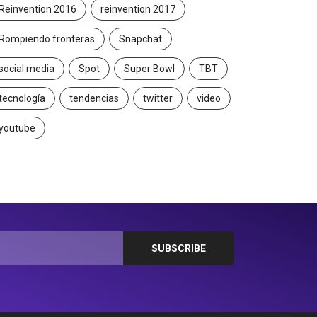
Reinvention 2016
reinvention 2017
Rompiendo fronteras
Snapchat
social media
Spot
Super Bowl
TBT
tecnología
tendencias
twitter
video
youtube