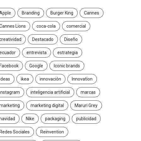
Apple
Branding
Burger King
Cannes
Cannes Lions
coca-cola
comercial
creatividad
Destacado
Diseño
ecuador
entrevista
estrategia
Facebook
Google
Iconic brands
Ideas
ikea
innovación
Innovation
Instagram
inteligencia artificial
marcas
marketing
marketing digital
Maruri Grey
navidad
Nike
packaging
publicidad
Redes Sociales
Reinvention