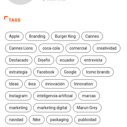
TAGS
Apple
Branding
Burger King
Cannes
Cannes Lions
coca-cola
comercial
creatividad
Destacado
Diseño
ecuador
entrevista
estrategia
Facebook
Google
Iconic brands
Ideas
ikea
innovación
Innovation
Instagram
inteligencia artificial
marcas
marketing
marketing digital
Maruri Grey
navidad
Nike
packaging
publicidad