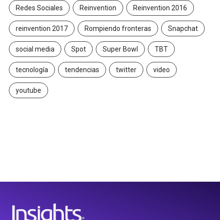
Redes Sociales
Reinvention
Reinvention 2016
reinvention 2017
Rompiendo fronteras
Snapchat
social media
Spot
Super Bowl
TBT
tecnología
tendencias
twitter
video
youtube