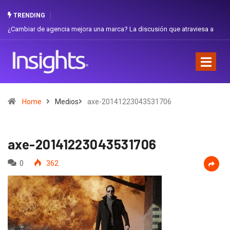
TRENDING
 de agencia mejora una marca? La discusión que atraviesa a
Gabriela Herre
Favorita
Home
Medios
axe-20141223043531706
axe-20141223043531706
0
362