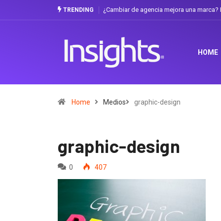
¿Cambiar de agencia mejora una marca? L
TRENDING
HOME
Home
Medios
graphic-design
graphic-design
0
407