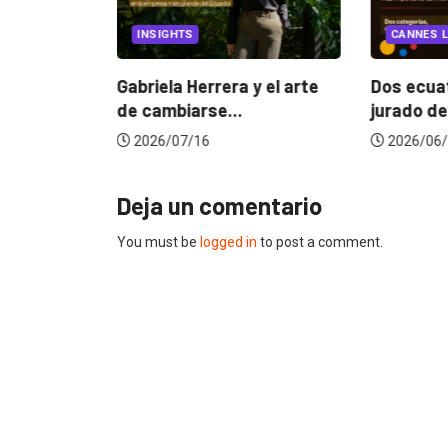
EGORIZED
INSIGHTS
CANNES L
ncia
? La...
Gabriela Herrera y el arte
Dos ecuat
de cambiarse...
jurado de
2026/07/16
2026/06/
Deja un comentario
You must be
logged in
to post a comment.