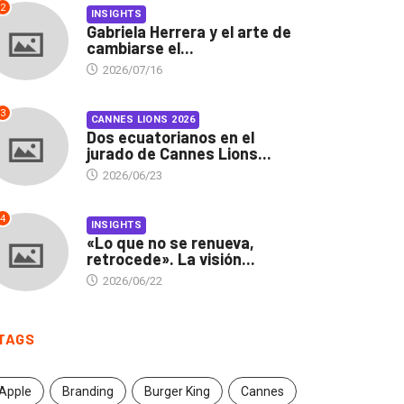
2
INSIGHTS
Gabriela Herrera y el arte de
cambiarse el...
2026/07/16
3
CANNES LIONS 2026
Dos ecuatorianos en el
jurado de Cannes Lions...
2026/06/23
4
INSIGHTS
«Lo que no se renueva,
retrocede». La visión...
2026/06/22
TAGS
Apple
Branding
Burger King
Cannes