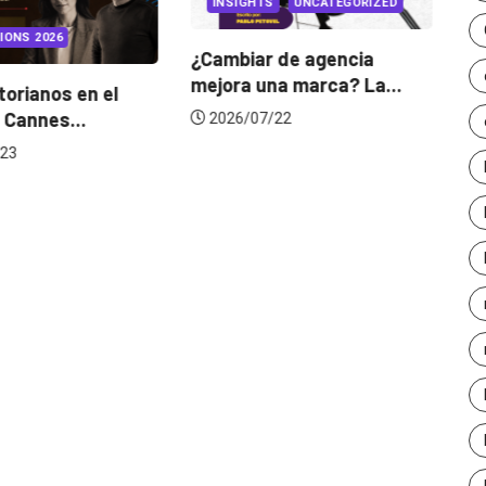
INSIGHTS
UNCATEGORIZED
IONS 2026
¿Cambiar de agencia
mejora una marca? La...
orianos en el
Ga
 Cannes...
de
2026/07/22
23