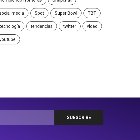
Rompiendo fronteras
Snapchat
social media
Spot
Super Bowl
TBT
tecnología
tendencias
twitter
video
youtube