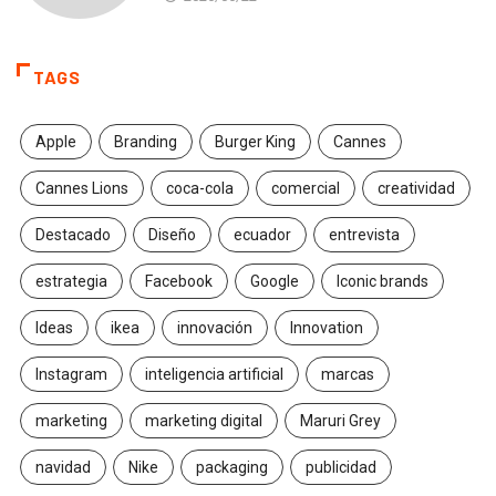
TAGS
Apple
Branding
Burger King
Cannes
Cannes Lions
coca-cola
comercial
creatividad
Destacado
Diseño
ecuador
entrevista
estrategia
Facebook
Google
Iconic brands
Ideas
ikea
innovación
Innovation
Instagram
inteligencia artificial
marcas
marketing
marketing digital
Maruri Grey
navidad
Nike
packaging
publicidad