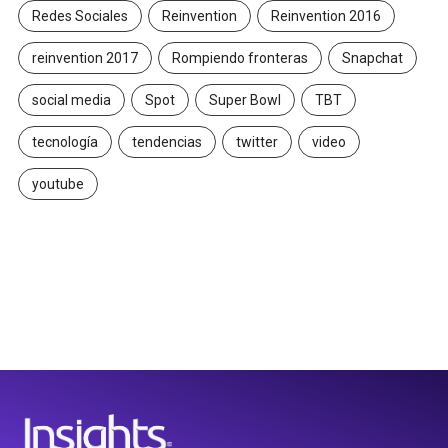
Redes Sociales
Reinvention
Reinvention 2016
reinvention 2017
Rompiendo fronteras
Snapchat
social media
Spot
Super Bowl
TBT
tecnología
tendencias
twitter
video
youtube