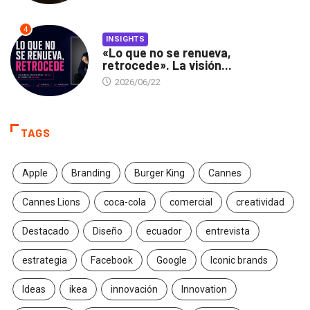
4
INSIGHTS
«Lo que no se renueva,
retrocede». La visión...
2026/06/22
TAGS
Apple
Branding
Burger King
Cannes
Cannes Lions
coca-cola
comercial
creatividad
Destacado
Diseño
ecuador
entrevista
estrategia
Facebook
Google
Iconic brands
Ideas
ikea
innovación
Innovation