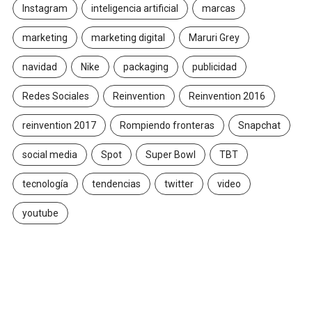
Instagram
inteligencia artificial
marcas
marketing
marketing digital
Maruri Grey
navidad
Nike
packaging
publicidad
Redes Sociales
Reinvention
Reinvention 2016
reinvention 2017
Rompiendo fronteras
Snapchat
social media
Spot
Super Bowl
TBT
tecnología
tendencias
twitter
video
youtube