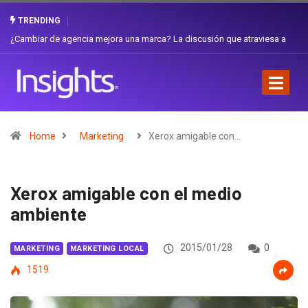
TRENDING
Gabriela Herrera y el arte de cambiarse el sombrero en Corporación
Favorita
Home
Marketing
Xerox amigable con…
Xerox amigable con el medio
ambiente
2015/01/28
0
MARKETING
MARKETING LOCAL
1519