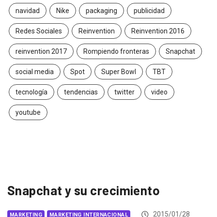
navidad
Nike
packaging
publicidad
Redes Sociales
Reinvention
Reinvention 2016
reinvention 2017
Rompiendo fronteras
Snapchat
social media
Spot
Super Bowl
TBT
tecnología
tendencias
twitter
video
youtube
Snapchat y su crecimiento
2015/01/28
MARKETING
MARKETING INTERNACIONAL