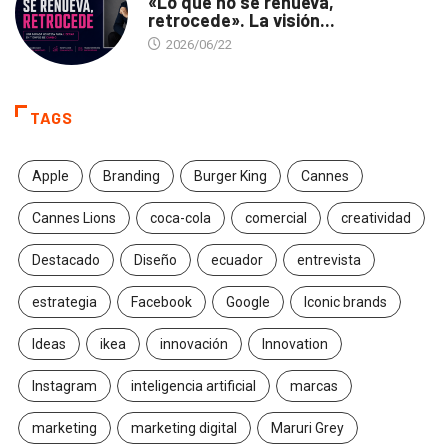
«Lo que no se renueva,
retrocede». La visión...
2026/06/22
TAGS
Apple
Branding
Burger King
Cannes
Cannes Lions
coca-cola
comercial
creatividad
Destacado
Diseño
ecuador
entrevista
estrategia
Facebook
Google
Iconic brands
Ideas
ikea
innovación
Innovation
Instagram
inteligencia artificial
marcas
marketing
marketing digital
Maruri Grey