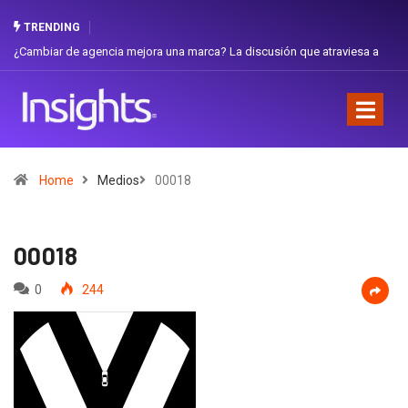
TRENDING
ambiar de agencia mejora una marca? La discusión que atraviesa a
Gabriel
uador
Favorit
Home
Medios
00018
00018
0
244