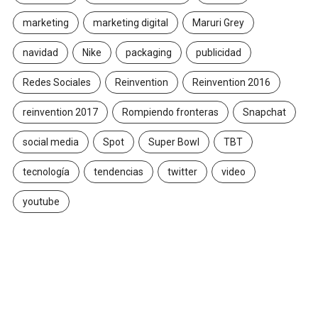
marketing
marketing digital
Maruri Grey
navidad
Nike
packaging
publicidad
Redes Sociales
Reinvention
Reinvention 2016
reinvention 2017
Rompiendo fronteras
Snapchat
social media
Spot
Super Bowl
TBT
tecnología
tendencias
twitter
video
youtube