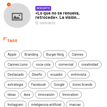
4
INSIGHTS
«Lo que no se renueva,
retrocede». La visión...
2026/06/22
TAGS
Apple
Branding
Burger King
Cannes
Cannes Lions
coca-cola
comercial
creatividad
Destacado
Diseño
ecuador
entrevista
estrategia
Facebook
Google
Iconic brands
Ideas
ikea
innovación
Innovation
Instagram
inteligencia artificial
marcas