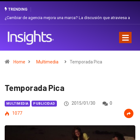
TRENDING
Gabriela Herrera y el arte de cambiarse el sombrero en Corporación
Favorita
Home
Multimedia
Temporada Pica
Temporada Pica
2015/01/30
0
MULTIMEDIA
PUBLICIDAD
1077