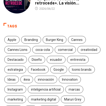
retrocede». La visión...
2026/06/22
TAGS
Apple
Branding
Burger King
Cannes
Cannes Lions
coca-cola
comercial
creatividad
Destacado
Diseño
ecuador
entrevista
estrategia
Facebook
Google
Iconic brands
Ideas
ikea
innovación
Innovation
Instagram
inteligencia artificial
marcas
marketing
marketing digital
Maruri Grey