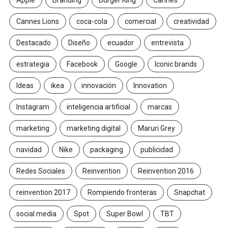
Cannes Lions
coca-cola
comercial
creatividad
Destacado
Diseño
ecuador
entrevista
estrategia
Facebook
Google
Iconic brands
Ideas
ikea
innovación
Innovation
Instagram
inteligencia artificial
marcas
marketing
marketing digital
Maruri Grey
navidad
Nike
packaging
publicidad
Redes Sociales
Reinvention
Reinvention 2016
reinvention 2017
Rompiendo fronteras
Snapchat
social media
Spot
Super Bowl
TBT