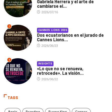
Gabriela Herrera y el arte de
cambiarse el...
2026/07/16
3
CANNES LIONS 2026
Dos ecuatorianos en el jurado de
Cannes Lions...
2026/06/23
4
INSIGHTS
«Lo que no se renueva,
retrocede». La visión...
2026/06/22
TAGS
Apple
Branding
Burger King
Cannes