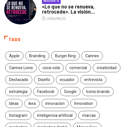
INSIGHTS
«Lo que no se renueva,
retrocede». La visión...
2026/06/22
TAGS
Apple
Branding
Burger King
Cannes
Cannes Lions
coca-cola
comercial
creatividad
Destacado
Diseño
ecuador
entrevista
estrategia
Facebook
Google
Iconic brands
Ideas
ikea
innovación
Innovation
Instagram
inteligencia artificial
marcas