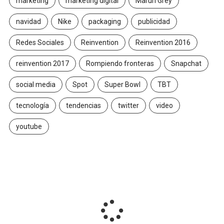
marketing
marketing digital
Maruri Grey
navidad
Nike
packaging
publicidad
Redes Sociales
Reinvention
Reinvention 2016
reinvention 2017
Rompiendo fronteras
Snapchat
social media
Spot
Super Bowl
TBT
tecnología
tendencias
twitter
video
youtube