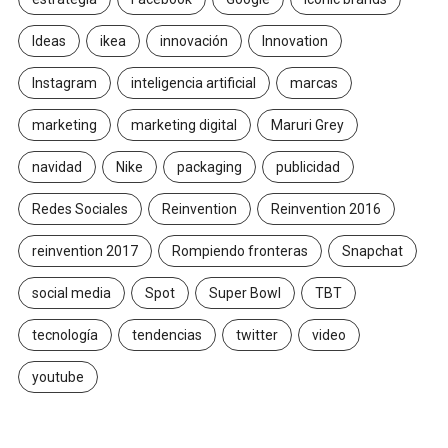
Ideas
ikea
innovación
Innovation
Instagram
inteligencia artificial
marcas
marketing
marketing digital
Maruri Grey
navidad
Nike
packaging
publicidad
Redes Sociales
Reinvention
Reinvention 2016
reinvention 2017
Rompiendo fronteras
Snapchat
social media
Spot
Super Bowl
TBT
tecnología
tendencias
twitter
video
youtube