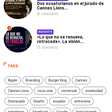
Dos ecuatorianos en el jurado de
Cannes Lions...
2026/06/23
4
INSIGHTS
«Lo que no se renueva,
retrocede». La visión...
2026/06/22
TAGS
Apple
Branding
Burger King
Cannes
Cannes Lions
coca-cola
comercial
creatividad
Destacado
Diseño
ecuador
entrevista
estrategia
Facebook
Google
Iconic brands