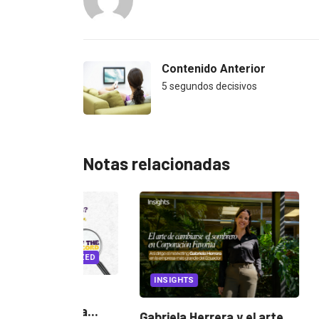
Contenido Anterior
5 segundos decisivos
Notas relacionadas
EGORIZED
INSIGHTS
CANNES L
ncia
? La...
Gabriela Herrera y el arte
Dos ecuat