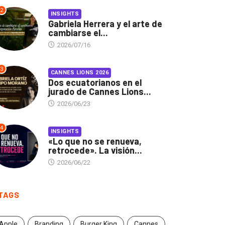
2
INSIGHTS
Gabriela Herrera y el arte de
cambiarse el...
2026/07/16
3
CANNES LIONS 2026
Dos ecuatorianos en el
jurado de Cannes Lions...
2026/06/23
4
INSIGHTS
«Lo que no se renueva,
retrocede». La visión...
2026/06/22
TAGS
Apple
Branding
Burger King
Cannes