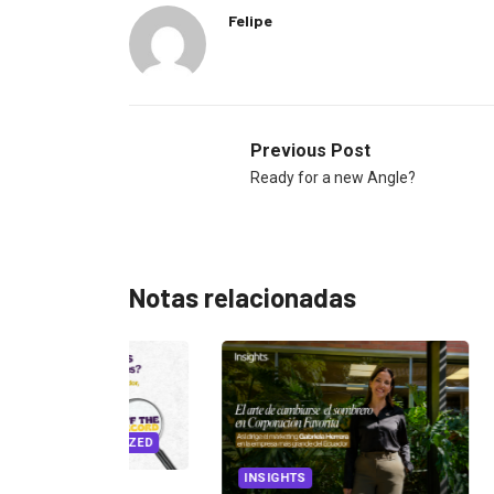
Felipe
Previous Post
Ready for a new Angle?
Notas relacionadas
EGORIZED
INSIGHTS
CANNES L