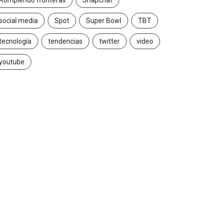
Rompiendo fronteras
Snapchat
social media
Spot
Super Bowl
TBT
tecnología
tendencias
twitter
video
youtube
INSIGHTS
CANNES LIONS 2026
briela Herrera y el arte
Dos ecuatorianos en el