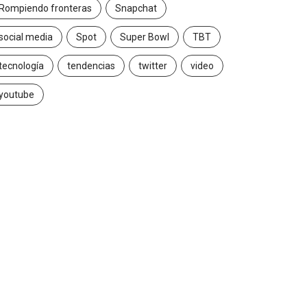
Rompiendo fronteras
Snapchat
social media
Spot
Super Bowl
TBT
tecnología
tendencias
twitter
video
youtube
INSIGHTS
CANNES LIONS 2026