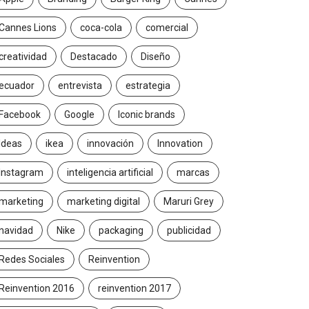
Cannes Lions
coca-cola
comercial
creatividad
Destacado
Diseño
ecuador
entrevista
estrategia
Facebook
Google
Iconic brands
Ideas
ikea
innovación
Innovation
Instagram
inteligencia artificial
marcas
marketing
marketing digital
Maruri Grey
navidad
Nike
packaging
publicidad
Redes Sociales
Reinvention
Reinvention 2016
reinvention 2017