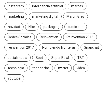
Instagram
inteligencia artificial
marcas
marketing
marketing digital
Maruri Grey
navidad
Nike
packaging
publicidad
Redes Sociales
Reinvention
Reinvention 2016
reinvention 2017
Rompiendo fronteras
Snapchat
social media
Spot
Super Bowl
TBT
tecnología
tendencias
twitter
video
youtube