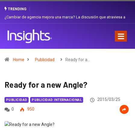
TRENDING
sa a
Gabriela Herrera y el arte de cambiarse el sombrero en Corporación
Favorita
Home
Publicidad
Ready for a…
Ready for a new Angle?
2015/03/25
PUBLICIDAD
PUBLICIDAD INTERNACIONAL
0
950