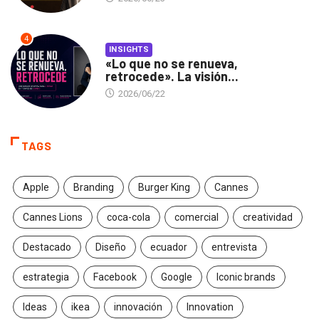
4
INSIGHTS
«Lo que no se renueva,
retrocede». La visión...
2026/06/22
TAGS
Apple
Branding
Burger King
Cannes
Cannes Lions
coca-cola
comercial
creatividad
Destacado
Diseño
ecuador
entrevista
estrategia
Facebook
Google
Iconic brands
Ideas
ikea
innovación
Innovation