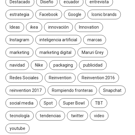
Destacado
Diseño
ecuador
entrevista
estrategia
Facebook
Google
Iconic brands
Ideas
ikea
innovación
Innovation
Instagram
inteligencia artificial
marcas
marketing
marketing digital
Maruri Grey
navidad
Nike
packaging
publicidad
Redes Sociales
Reinvention
Reinvention 2016
reinvention 2017
Rompiendo fronteras
Snapchat
social media
Spot
Super Bowl
TBT
tecnología
tendencias
twitter
video
youtube