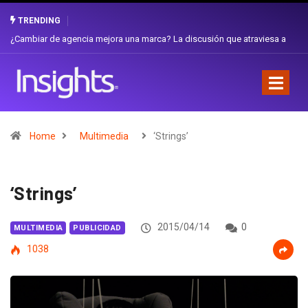
TRENDING
a
Gabriela Herrera y el arte de cambiarse el sombrero en Corporación
Favorita
Home
Multimedia
‘Strings’
‘Strings’
2015/04/14
0
MULTIMEDIA
PUBLICIDAD
1038