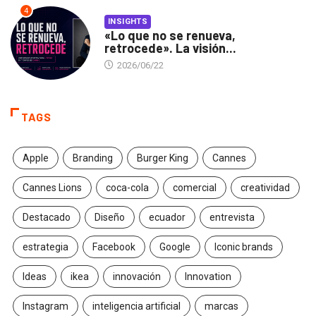
4
INSIGHTS
«Lo que no se renueva,
retrocede». La visión...
2026/06/22
TAGS
Apple
Branding
Burger King
Cannes
Cannes Lions
coca-cola
comercial
creatividad
Destacado
Diseño
ecuador
entrevista
estrategia
Facebook
Google
Iconic brands
Ideas
ikea
innovación
Innovation
Instagram
inteligencia artificial
marcas