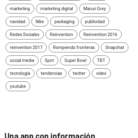
marketing
marketing digital
Maruri Grey
navidad
Nike
packaging
publicidad
Redes Sociales
Reinvention
Reinvention 2016
reinvention 2017
Rompiendo fronteras
Snapchat
social media
Spot
Super Bowl
TBT
tecnología
tendencias
twitter
video
youtube
Una app con información