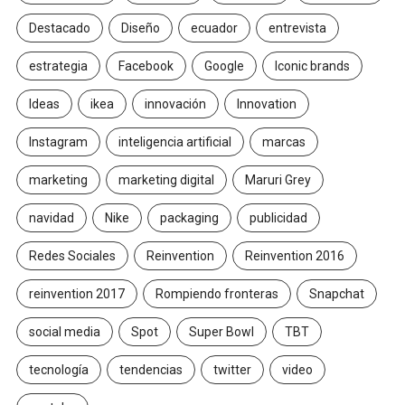
Destacado
Diseño
ecuador
entrevista
estrategia
Facebook
Google
Iconic brands
Ideas
ikea
innovación
Innovation
Instagram
inteligencia artificial
marcas
marketing
marketing digital
Maruri Grey
navidad
Nike
packaging
publicidad
Redes Sociales
Reinvention
Reinvention 2016
reinvention 2017
Rompiendo fronteras
Snapchat
social media
Spot
Super Bowl
TBT
tecnología
tendencias
twitter
video