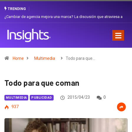
TRENDING
Gabriela Herrera y el arte de cambiarse el sombrero en Corporación
Favorita
Home
Multimedia
Todo para que…
Todo para que coman
2015/04/23
0
MULTIMEDIA
PUBLICIDAD
937