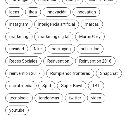
Ideas
ikea
innovación
Innovation
Instagram
inteligencia artificial
marcas
marketing
marketing digital
Maruri Grey
navidad
Nike
packaging
publicidad
Redes Sociales
Reinvention
Reinvention 2016
reinvention 2017
Rompiendo fronteras
Snapchat
social media
Spot
Super Bowl
TBT
tecnología
tendencias
twitter
video
youtube