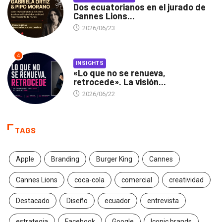
Dos ecuatorianos en el jurado de
Cannes Lions...
2026/06/23
4
INSIGHTS
«Lo que no se renueva,
retrocede». La visión...
2026/06/22
TAGS
Apple
Branding
Burger King
Cannes
Cannes Lions
coca-cola
comercial
creatividad
Destacado
Diseño
ecuador
entrevista
estrategia
Facebook
Google
Iconic brands