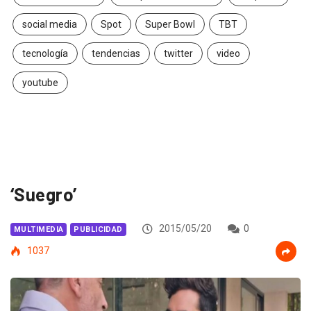
social media
Spot
Super Bowl
TBT
tecnología
tendencias
twitter
video
youtube
‘Suegro’
2015/05/20
0
MULTIMEDIA
PUBLICIDAD
1037