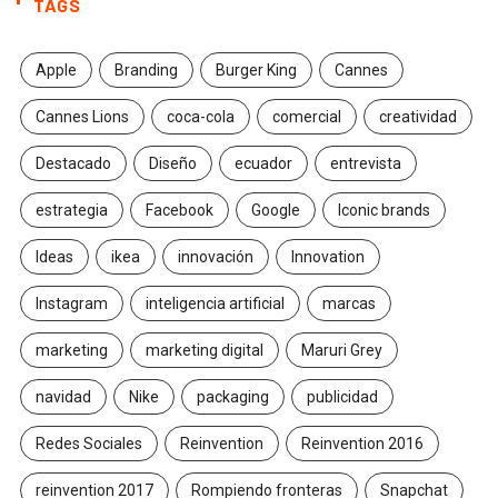
TAGS
Apple
Branding
Burger King
Cannes
Cannes Lions
coca-cola
comercial
creatividad
Destacado
Diseño
ecuador
entrevista
estrategia
Facebook
Google
Iconic brands
Ideas
ikea
innovación
Innovation
Instagram
inteligencia artificial
marcas
marketing
marketing digital
Maruri Grey
navidad
Nike
packaging
publicidad
Redes Sociales
Reinvention
Reinvention 2016
reinvention 2017
Rompiendo fronteras
Snapchat