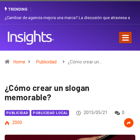
TRENDING
Gabriela Herrera y el arte de cambiarse el sombrero en Corporación
Favorita
Home
Publicidad
¿Cómo crear un…
¿Cómo crear un slogan
memorable?
2015/05/21
0
PUBLICIDAD
PUBLICIDAD LOCAL
2000