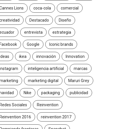
Cannes Lions
coca-cola
comercial
creatividad
Destacado
Diseño
ecuador
entrevista
estrategia
Facebook
Google
Iconic brands
Ideas
ikea
innovación
Innovation
Instagram
inteligencia artificial
marcas
marketing
marketing digital
Maruri Grey
navidad
Nike
packaging
publicidad
Redes Sociales
Reinvention
Reinvention 2016
reinvention 2017