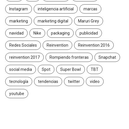
Instagram
inteligencia artificial
marcas
marketing
marketing digital
Maruri Grey
navidad
Nike
packaging
publicidad
Redes Sociales
Reinvention
Reinvention 2016
reinvention 2017
Rompiendo fronteras
Snapchat
social media
Spot
Super Bowl
TBT
tecnología
tendencias
twitter
video
youtube