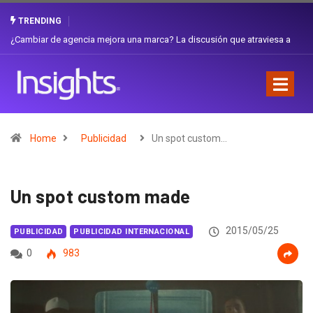
TRENDING
Gabriela Herrera y el arte de cambiarse el sombrero en Corporación
Favorita
Home
Publicidad
Un spot custom…
Un spot custom made
2015/05/25
PUBLICIDAD
PUBLICIDAD INTERNACIONAL
0
983