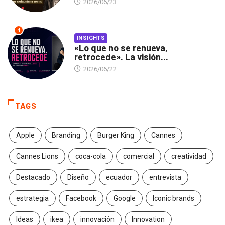
2026/06/23
4
INSIGHTS
«Lo que no se renueva,
retrocede». La visión...
2026/06/22
TAGS
Apple
Branding
Burger King
Cannes
Cannes Lions
coca-cola
comercial
creatividad
Destacado
Diseño
ecuador
entrevista
estrategia
Facebook
Google
Iconic brands
Ideas
ikea
innovación
Innovation