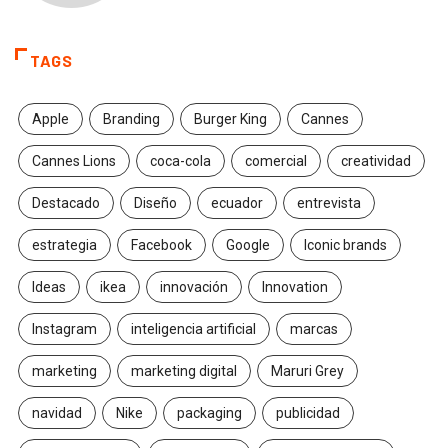
TAGS
Apple
Branding
Burger King
Cannes
Cannes Lions
coca-cola
comercial
creatividad
Destacado
Diseño
ecuador
entrevista
estrategia
Facebook
Google
Iconic brands
Ideas
ikea
innovación
Innovation
Instagram
inteligencia artificial
marcas
marketing
marketing digital
Maruri Grey
navidad
Nike
packaging
publicidad