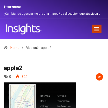
TRENDING
ambiar de agencia mejora una marca? La discusión que atraviesa a
Gabriel
uador
Favorit
Home
Medios
apple2
apple2
0
324