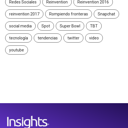
Redes Sociales
Reinvention
Reinvention 2016
reinvention 2017
Rompiendo fronteras
Snapchat
social media
Spot
Super Bowl
TBT
tecnología
tendencias
twitter
video
youtube