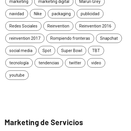
marketing
marketing digital
Maruri Grey
navidad
Nike
packaging
publicidad
Redes Sociales
Reinvention
Reinvention 2016
reinvention 2017
Rompiendo fronteras
Snapchat
social media
Spot
Super Bowl
TBT
tecnología
tendencias
twitter
video
youtube
Marketing de Servicios