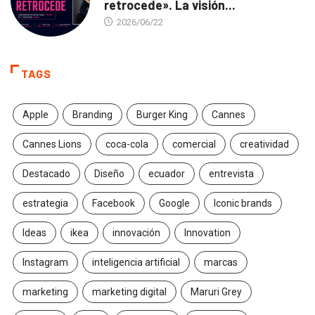
retrocede». La visión...
2026/06/22
TAGS
Apple
Branding
Burger King
Cannes
Cannes Lions
coca-cola
comercial
creatividad
Destacado
Diseño
ecuador
entrevista
estrategia
Facebook
Google
Iconic brands
Ideas
ikea
innovación
Innovation
Instagram
inteligencia artificial
marcas
marketing
marketing digital
Maruri Grey