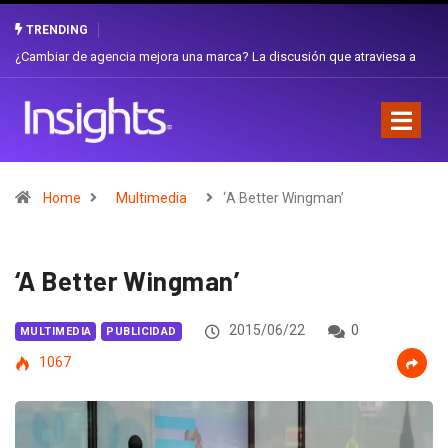
TRENDING
Gabriela Herrera y el arte de cambiarse el sombrero en Corporación
Favorita
Home
Multimedia
‘A Better Wingman’
‘A Better Wingman’
2015/06/22
0
MULTIMEDIA
PUBLICIDAD
1067