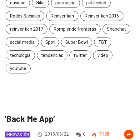
navidad
Nike
packaging
publicidad
Redes Sociales
Reinvention
Reinvention 2016
reinvention 2017
Rompiendo fronteras
Snapchat
social media
Spot
Super Bowl
TBT
tecnología
tendencias
twitter
video
youtube
‘Back Me App’
2015/06/22
0
1138
INNOVACIÓN