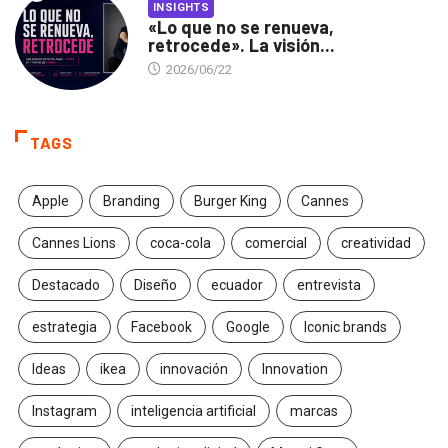
INSIGHTS
«Lo que no se renueva,
retrocede». La visión...
2026/06/22
TAGS
Apple
Branding
Burger King
Cannes
Cannes Lions
coca-cola
comercial
creatividad
Destacado
Diseño
ecuador
entrevista
estrategia
Facebook
Google
Iconic brands
Ideas
ikea
innovación
Innovation
Instagram
inteligencia artificial
marcas