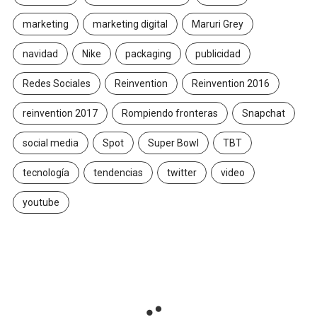
marketing
marketing digital
Maruri Grey
navidad
Nike
packaging
publicidad
Redes Sociales
Reinvention
Reinvention 2016
reinvention 2017
Rompiendo fronteras
Snapchat
social media
Spot
Super Bowl
TBT
tecnología
tendencias
twitter
video
youtube