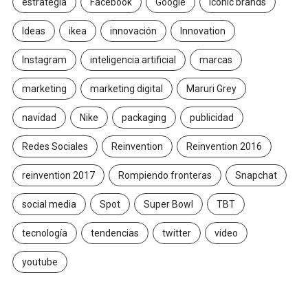
estrategia
Facebook
Google
Iconic brands
Ideas
ikea
innovación
Innovation
Instagram
inteligencia artificial
marcas
marketing
marketing digital
Maruri Grey
navidad
Nike
packaging
publicidad
Redes Sociales
Reinvention
Reinvention 2016
reinvention 2017
Rompiendo fronteras
Snapchat
social media
Spot
Super Bowl
TBT
tecnología
tendencias
twitter
video
youtube