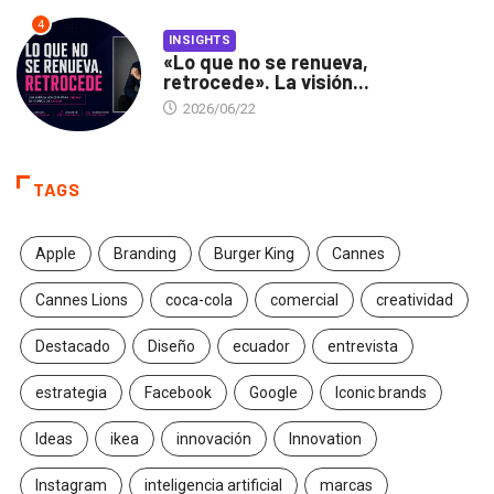
4
INSIGHTS
«Lo que no se renueva,
retrocede». La visión...
2026/06/22
TAGS
Apple
Branding
Burger King
Cannes
Cannes Lions
coca-cola
comercial
creatividad
Destacado
Diseño
ecuador
entrevista
estrategia
Facebook
Google
Iconic brands
Ideas
ikea
innovación
Innovation
Instagram
inteligencia artificial
marcas