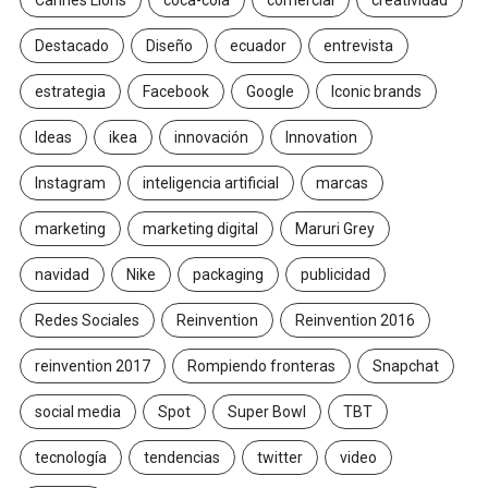
Cannes Lions
coca-cola
comercial
creatividad
Destacado
Diseño
ecuador
entrevista
estrategia
Facebook
Google
Iconic brands
Ideas
ikea
innovación
Innovation
Instagram
inteligencia artificial
marcas
marketing
marketing digital
Maruri Grey
navidad
Nike
packaging
publicidad
Redes Sociales
Reinvention
Reinvention 2016
reinvention 2017
Rompiendo fronteras
Snapchat
social media
Spot
Super Bowl
TBT
tecnología
tendencias
twitter
video