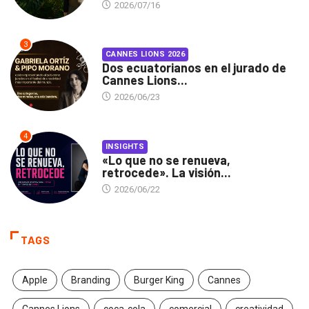
2026/07/16
3
CANNES LIONS 2026
Dos ecuatorianos en el jurado de
Cannes Lions...
2026/06/23
4
INSIGHTS
«Lo que no se renueva,
retrocede». La visión...
2026/06/22
TAGS
Apple
Branding
Burger King
Cannes