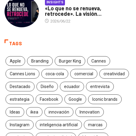
INSIGHTS
«Lo que no se renueva,
retrocede». La visión...
2026/06/22
TAGS
Apple
Branding
Burger King
Cannes
Cannes Lions
coca-cola
comercial
creatividad
Destacado
Diseño
ecuador
entrevista
estrategia
Facebook
Google
Iconic brands
Ideas
ikea
innovación
Innovation
Instagram
inteligencia artificial
marcas