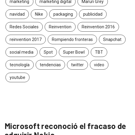
marketing
marketing digital
Maruri Grey
navidad
Nike
packaging
publicidad
Redes Sociales
Reinvention
Reinvention 2016
reinvention 2017
Rompiendo fronteras
Snapchat
social media
Spot
Super Bowl
TBT
tecnología
tendencias
twitter
video
youtube
Microsoft reconoció el fracaso de
adquirir Nokia