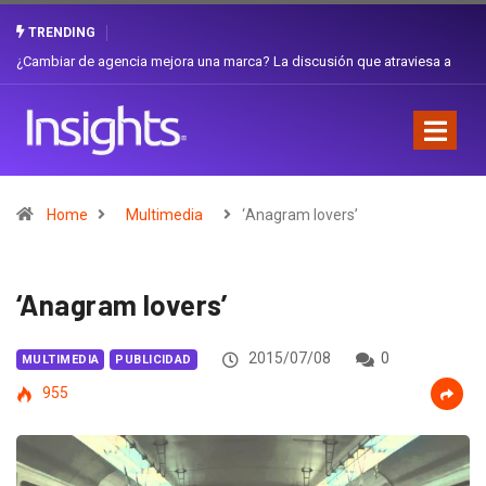
TRENDING
Gabriela Herrera y el arte de cambiarse el sombrero en Corporación
Favorita
Home
Multimedia
‘Anagram lovers’
‘Anagram lovers’
2015/07/08
0
MULTIMEDIA
PUBLICIDAD
955