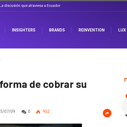
el sombrero en Corporación Favorita
INSIGHTERS
BRANDS
REINVENTION
LUX
…
forma de cobrar su
5/07/09
0
952