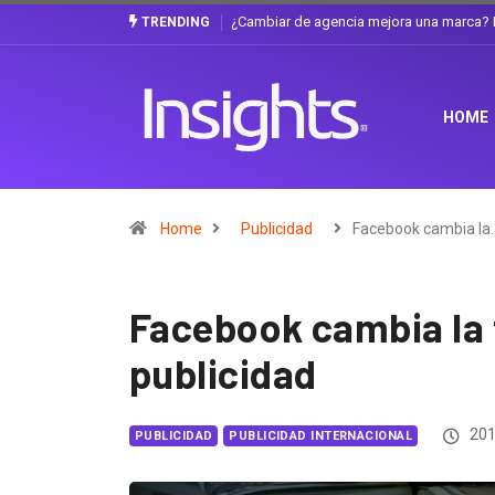
La discusión que atraviesa a Ecuador
Gabriela Herrera y el arte de cambiarse 
TRENDING
HOME
Home
Publicidad
Facebook cambia la
Facebook cambia la 
publicidad
201
PUBLICIDAD
PUBLICIDAD INTERNACIONAL