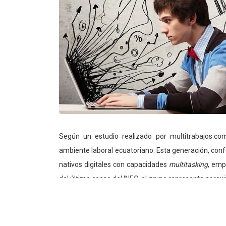
Según un estudio realizado por multitrabajos.co
ambiente laboral ecuatoriano. Esta generación, con
nativos digitales con capacidades
multitasking
, emp
del último censo del INEC, el grupo representa apro
Para las empresas se ha vuelto importante implem
forma de operar en sus compañías, con el objetivo d