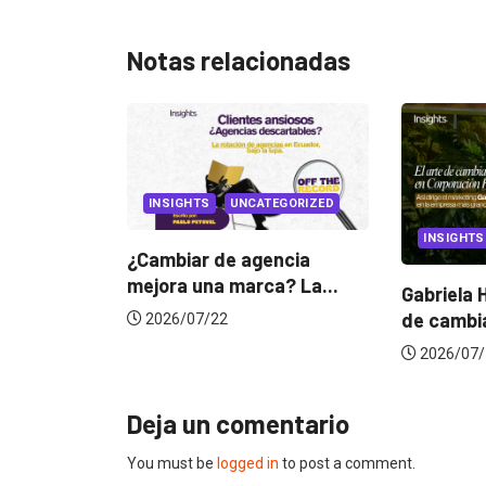
Notas relacionadas
SIGHTS
UNCATEGORIZED
INSIGHTS
mbiar de agencia
ra una marca? La...
Gabriela Herrera y el arte
de cambiarse...
26/07/22
2026/07/16
Deja un comentario
You must be
logged in
to post a comment.