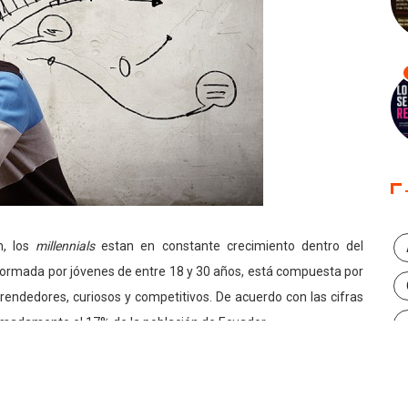
m, los
millennials
estan en constante crecimiento dentro del
formada por jóvenes de entre 18 y 30 años, está compuesta por
rendedores, curiosos y competitivos. De acuerdo con las cifras
ximadamente el 17% de la población de Ecuador.
entar oportunidades innovadoras y a su vez reestructurar la
e atraer a estos ‘jóvenes trabajadores’. Ellos requieren de un