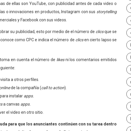
nas de ellas son YouTube, con publicidad antes de cada video o
fías o innovaciones en productos, Instagram con sus
storytelling
rciales y Facebook con sus videos.
obrar su publicidad, esto por medio de el número de
clics
que se
se conoce como CPC e indica el número de
clics
en cierto lapso se
 toma en cuenta el número de
likes
ni los comentarios emitidos
iguiente:
visita a otros perfiles.
online
de la compañía (
call to action
).
para instalar
apps.
cs
a canvas
apps.
er el video en otro sitio.
uda para que los anunciantes continúen con su tarea dentro