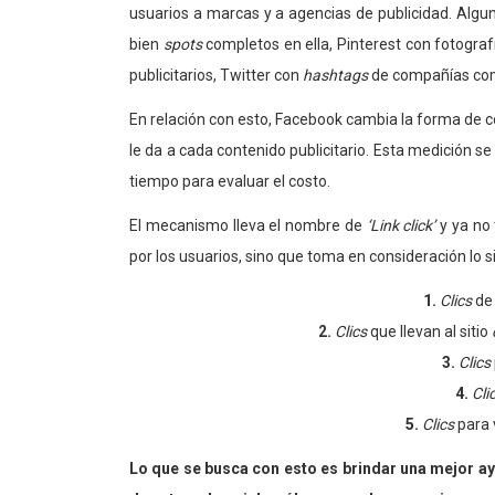
usuarios a marcas y a agencias de publicidad. Algu
bien
spots
completos en ella, Pinterest con fotogra
publicitarios, Twitter con
hashtags
de compañías come
En relación con esto, Facebook cambia la forma de c
le da a cada contenido publicitario. Esta medición 
tiempo para evaluar el costo.
El mecanismo lleva el nombre de
‘Link click’
y ya no
por los usuarios, sino que toma en consideración lo s
1.
Clics
de 
2.
Clics
que llevan al sitio
3.
Clics
4.
Cli
5.
Clics
para v
Lo que se busca con esto es brindar una mejor ay