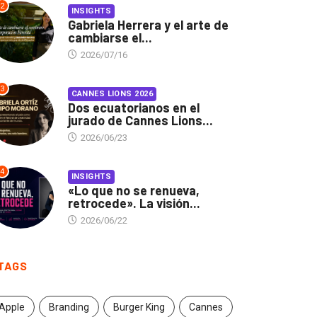
2
INSIGHTS
Gabriela Herrera y el arte de
cambiarse el...
2026/07/16
3
CANNES LIONS 2026
Dos ecuatorianos en el
jurado de Cannes Lions...
2026/06/23
4
INSIGHTS
«Lo que no se renueva,
retrocede». La visión...
2026/06/22
TAGS
Apple
Branding
Burger King
Cannes