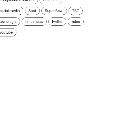
Rompiendo fronteras
Snapchat
social media
Spot
Super Bowl
TBT
tecnología
tendencias
twitter
video
youtube