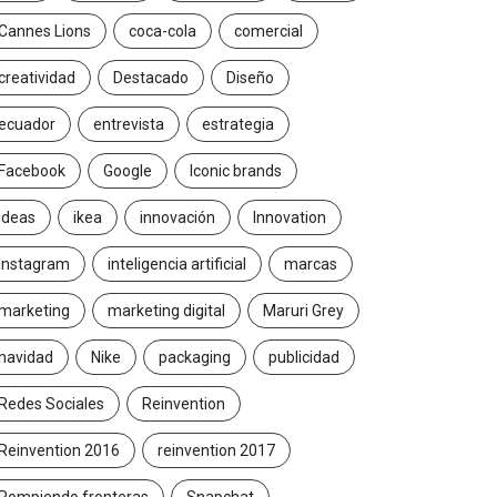
Cannes Lions
coca-cola
comercial
creatividad
Destacado
Diseño
ecuador
entrevista
estrategia
Facebook
Google
Iconic brands
Ideas
ikea
innovación
Innovation
Instagram
inteligencia artificial
marcas
marketing
marketing digital
Maruri Grey
navidad
Nike
packaging
publicidad
Redes Sociales
Reinvention
Reinvention 2016
reinvention 2017