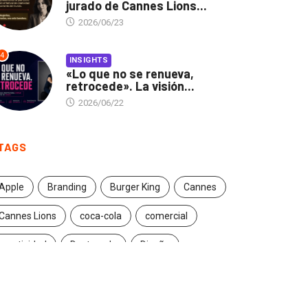
jurado de Cannes Lions...
2026/06/23
4
INSIGHTS
«Lo que no se renueva,
retrocede». La visión...
2026/06/22
TAGS
Apple
Branding
Burger King
Cannes
Cannes Lions
coca-cola
comercial
creatividad
Destacado
Diseño
ecuador
entrevista
estrategia
Facebook
Google
Iconic brands