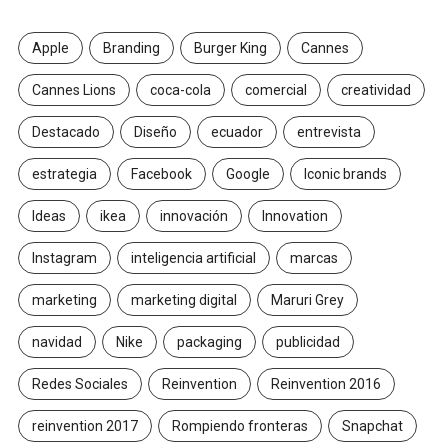
Apple
Branding
Burger King
Cannes
Cannes Lions
coca-cola
comercial
creatividad
Destacado
Diseño
ecuador
entrevista
estrategia
Facebook
Google
Iconic brands
Ideas
ikea
innovación
Innovation
Instagram
inteligencia artificial
marcas
marketing
marketing digital
Maruri Grey
navidad
Nike
packaging
publicidad
Redes Sociales
Reinvention
Reinvention 2016
reinvention 2017
Rompiendo fronteras
Snapchat