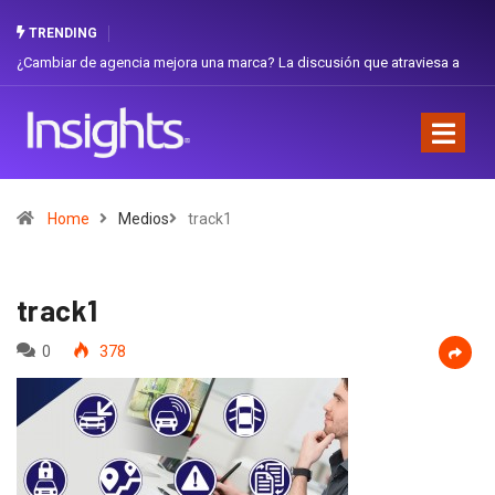
TRENDING
¿Cambiar de agencia mejora una marca? La discusión que atraviesa a
Gabri
Ecuador
Favor
Home
Medios
track1
track1
0
378