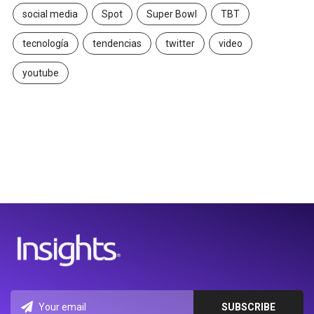
social media
Spot
Super Bowl
TBT
tecnología
tendencias
twitter
video
youtube