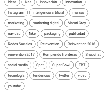
Ideas
ikea
innovación
Innovation
Instagram
inteligencia artificial
marcas
marketing
marketing digital
Maruri Grey
navidad
Nike
packaging
publicidad
Redes Sociales
Reinvention
Reinvention 2016
reinvention 2017
Rompiendo fronteras
Snapchat
social media
Spot
Super Bowl
TBT
tecnología
tendencias
twitter
video
youtube