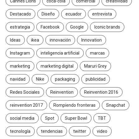
Cannes Lions
coca-cola
comercial
creatividad
Destacado
Diseño
ecuador
entrevista
estrategia
Facebook
Google
Iconic brands
Ideas
ikea
innovación
Innovation
Instagram
inteligencia artificial
marcas
marketing
marketing digital
Maruri Grey
navidad
Nike
packaging
publicidad
Redes Sociales
Reinvention
Reinvention 2016
reinvention 2017
Rompiendo fronteras
Snapchat
social media
Spot
Super Bowl
TBT
tecnología
tendencias
twitter
video