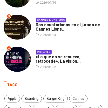
2026/07/16
3
CANNES LIONS 2026
Dos ecuatorianos en el jurado de
Cannes Lions...
2026/06/23
4
INSIGHTS
«Lo que no se renueva,
retrocede». La visión...
2026/06/22
TAGS
Apple
Branding
Burger King
Cannes