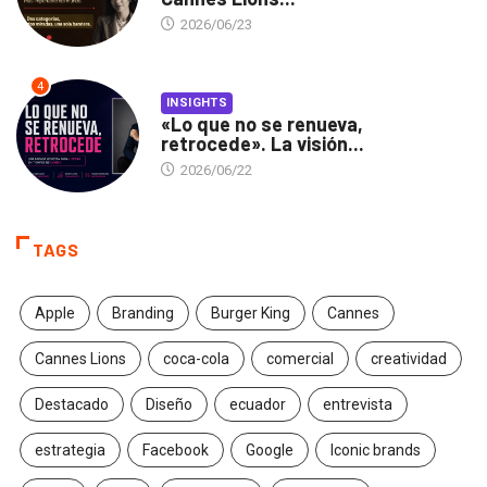
2026/06/23
4
INSIGHTS
«Lo que no se renueva,
retrocede». La visión...
2026/06/22
TAGS
Apple
Branding
Burger King
Cannes
Cannes Lions
coca-cola
comercial
creatividad
Destacado
Diseño
ecuador
entrevista
estrategia
Facebook
Google
Iconic brands