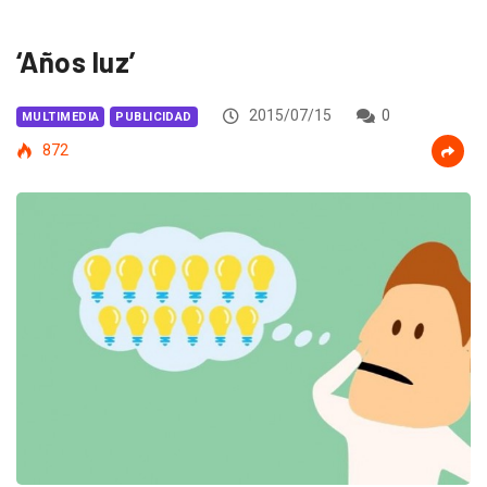
‘Años luz’
2015/07/15
0
MULTIMEDIA
PUBLICIDAD
872