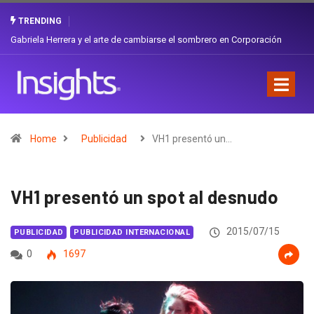
TRENDING
¿Cambiar de agencia mejora una marca? La discusión que atraviesa a
Ecuador
Home
Publicidad
VH1 presentó un…
VH1 presentó un spot al desnudo
2015/07/15
PUBLICIDAD
PUBLICIDAD INTERNACIONAL
0
1697