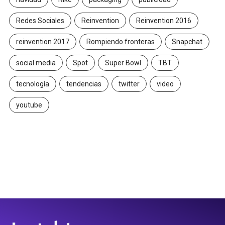
Redes Sociales
Reinvention
Reinvention 2016
reinvention 2017
Rompiendo fronteras
Snapchat
social media
Spot
Super Bowl
TBT
tecnología
tendencias
twitter
video
youtube