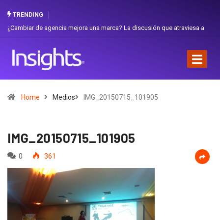
TRENDING
 de agencia mejora una marca? La discusión que atraviesa a
Gabriela Herre
Favorita
Home
Medios
IMG_20150715_101905
IMG_20150715_101905
0
361