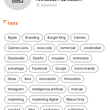
2026/06/22
TAGS
Apple
Branding
Burger King
Cannes
Cannes Lions
coca-cola
comercial
creatividad
Destacado
Diseño
ecuador
entrevista
estrategia
Facebook
Google
Iconic brands
Ideas
ikea
innovación
Innovation
Instagram
inteligencia artificial
marcas
marketing
marketing digital
Maruri Grey
navidad
Nike
packaging
publicidad