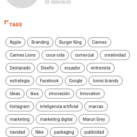
2026/06/22
TAGS
Apple
Branding
Burger King
Cannes
Cannes Lions
coca-cola
comercial
creatividad
Destacado
Diseño
ecuador
entrevista
estrategia
Facebook
Google
Iconic brands
Ideas
ikea
innovación
Innovation
Instagram
inteligencia artificial
marcas
marketing
marketing digital
Maruri Grey
navidad
Nike
packaging
publicidad