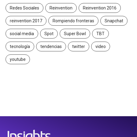
Redes Sociales
Reinvention
Reinvention 2016
reinvention 2017
Rompiendo fronteras
Snapchat
social media
Spot
Super Bowl
TBT
tecnología
tendencias
twitter
video
youtube