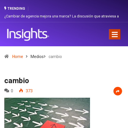
TRENDING
iar de agencia mejora una marca? La discusión que atraviesa a
Gabriela H
dor
Favorita
Home
Medios
cambio
cambio
0
373