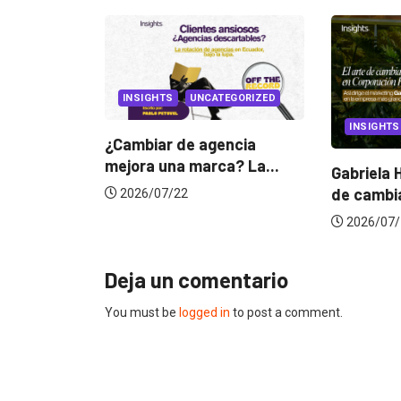
UNCATEGORIZED
INSIGHTS
 de agencia
a marca? La...
Gabriela Herrera y el arte
Do
de cambiarse...
ju
22
2026/07/16
Deja un comentario
You must be
logged in
to post a comment.