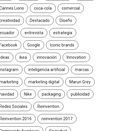
Cannes Lions
coca-cola
comercial
creatividad
Destacado
Diseño
ecuador
entrevista
estrategia
Facebook
Google
Iconic brands
Ideas
ikea
innovación
Innovation
Instagram
inteligencia artificial
marcas
marketing
marketing digital
Maruri Grey
navidad
Nike
packaging
publicidad
Redes Sociales
Reinvention
Reinvention 2016
reinvention 2017