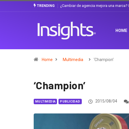
 La discusión que atraviesa a Ecuador
Gabriela Herrera y el arte de cambiars
TRENDING
HOME
Home
Multimedia
‘Champion’
‘Champion’
2015/08/04
MULTIMEDIA
PUBLICIDAD