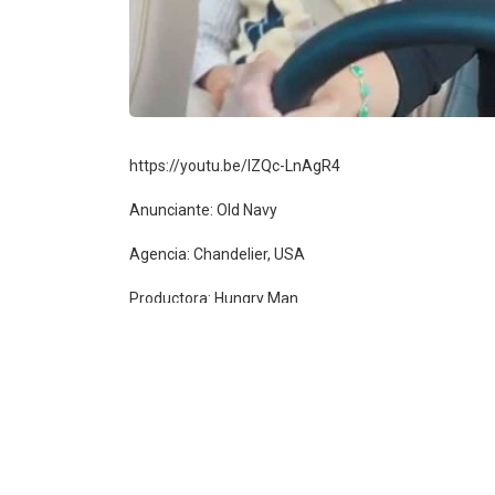
https://youtu.be/lZQc-LnAgR4
Anunciante: Old Navy
Agencia: Chandelier, USA
Productora: Hungry Man
Andrea Serrano