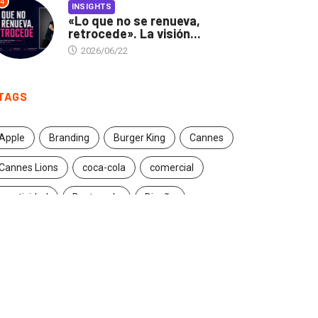
4
INSIGHTS
«Lo que no se renueva,
retrocede». La visión...
2026/06/22
TAGS
Apple
Branding
Burger King
Cannes
Cannes Lions
coca-cola
comercial
creatividad
Destacado
Diseño
ecuador
entrevista
estrategia
Facebook
Google
Iconic brands
Ideas
ikea
innovación
Innovation
Instagram
inteligencia artificial
marcas