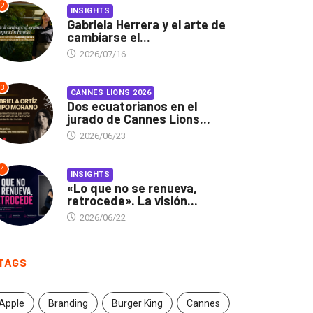
2
INSIGHTS
Gabriela Herrera y el arte de
cambiarse el...
2026/07/16
3
CANNES LIONS 2026
Dos ecuatorianos en el
jurado de Cannes Lions...
2026/06/23
4
INSIGHTS
«Lo que no se renueva,
retrocede». La visión...
2026/06/22
TAGS
Apple
Branding
Burger King
Cannes