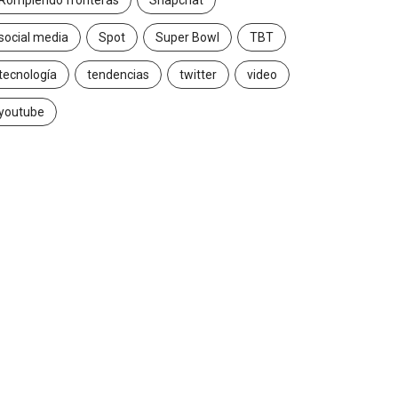
Rompiendo fronteras
Snapchat
social media
Spot
Super Bowl
TBT
tecnología
tendencias
twitter
video
youtube
INSIGHTS
CANNES LIONS 2026
Gabriela Herrera y el arte
Dos ecuatorianos e
de cambiarse...
jurado de Cannes..
2026/07/16
2026/06/23