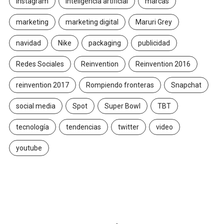
Instagram
inteligencia artificial
marcas
marketing
marketing digital
Maruri Grey
navidad
Nike
packaging
publicidad
Redes Sociales
Reinvention
Reinvention 2016
reinvention 2017
Rompiendo fronteras
Snapchat
social media
Spot
Super Bowl
TBT
tecnología
tendencias
twitter
video
youtube