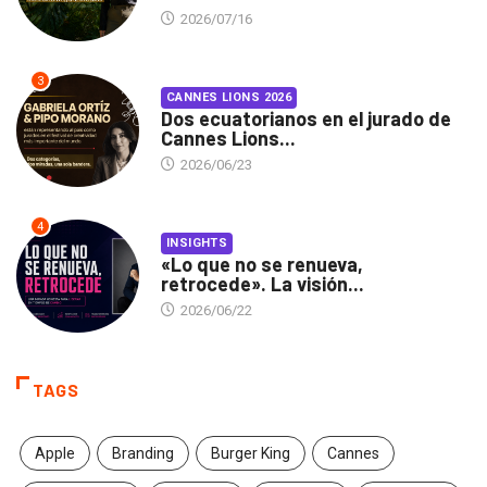
2026/07/16
3
CANNES LIONS 2026
Dos ecuatorianos en el jurado de
Cannes Lions...
2026/06/23
4
INSIGHTS
«Lo que no se renueva,
retrocede». La visión...
2026/06/22
TAGS
Apple
Branding
Burger King
Cannes