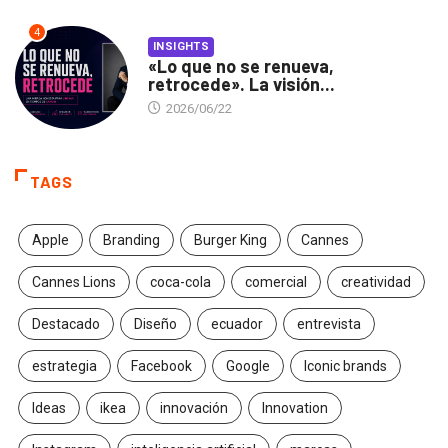
4
INSIGHTS
«Lo que no se renueva,
retrocede». La visión...
2026/06/22
TAGS
Apple
Branding
Burger King
Cannes
Cannes Lions
coca-cola
comercial
creatividad
Destacado
Diseño
ecuador
entrevista
estrategia
Facebook
Google
Iconic brands
Ideas
ikea
innovación
Innovation