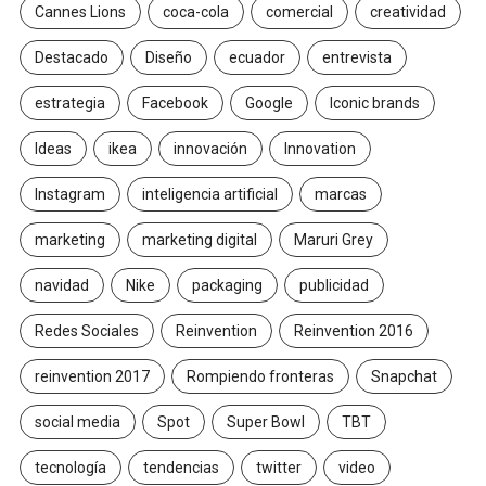
Cannes Lions
coca-cola
comercial
creatividad
Destacado
Diseño
ecuador
entrevista
estrategia
Facebook
Google
Iconic brands
Ideas
ikea
innovación
Innovation
Instagram
inteligencia artificial
marcas
marketing
marketing digital
Maruri Grey
navidad
Nike
packaging
publicidad
Redes Sociales
Reinvention
Reinvention 2016
reinvention 2017
Rompiendo fronteras
Snapchat
social media
Spot
Super Bowl
TBT
tecnología
tendencias
twitter
video