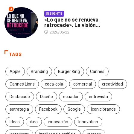
4
INSIGHTS
«Lo que no se renueva,
retrocede». La visión...
2026/06/22
TAGS
Apple
Branding
Burger King
Cannes
Cannes Lions
coca-cola
comercial
creatividad
Destacado
Diseño
ecuador
entrevista
estrategia
Facebook
Google
Iconic brands
Ideas
ikea
innovación
Innovation