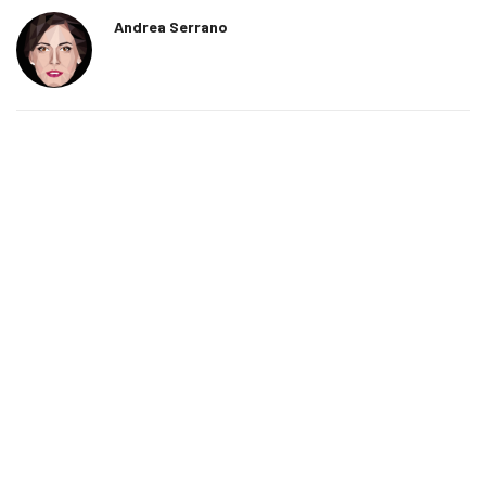
Andrea Serrano
Previous Post
Next Post
Actualización de Snapchat
Grey LATAM entra a
beneficiará a usuarios y
Panamá
marcas
Notas relacionadas