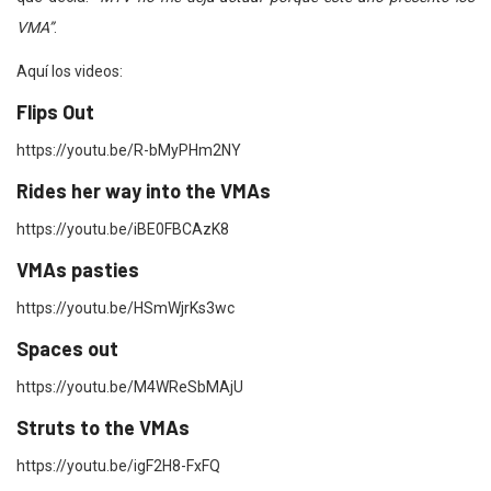
VMA”
.
Aquí los videos:
Flips Out
https://youtu.be/R-bMyPHm2NY
Rides her way into the VMAs
https://youtu.be/iBE0FBCAzK8
VMAs pasties
https://youtu.be/HSmWjrKs3wc
Spaces out
https://youtu.be/M4WReSbMAjU
Struts to the VMAs
https://youtu.be/igF2H8-FxFQ