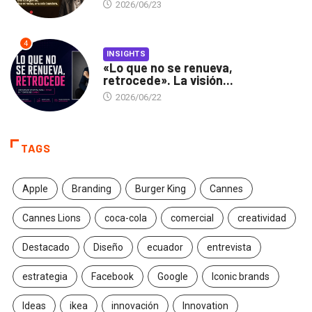
2026/06/23
4
INSIGHTS
«Lo que no se renueva,
retrocede». La visión...
2026/06/22
TAGS
Apple
Branding
Burger King
Cannes
Cannes Lions
coca-cola
comercial
creatividad
Destacado
Diseño
ecuador
entrevista
estrategia
Facebook
Google
Iconic brands
Ideas
ikea
innovación
Innovation