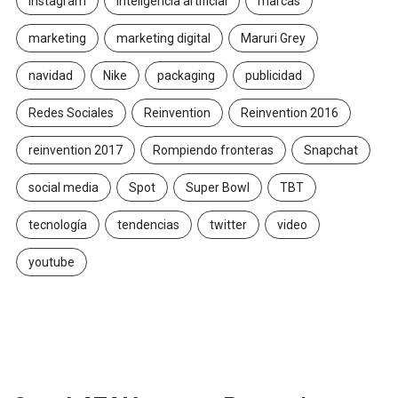
Instagram
inteligencia artificial
marcas
marketing
marketing digital
Maruri Grey
navidad
Nike
packaging
publicidad
Redes Sociales
Reinvention
Reinvention 2016
reinvention 2017
Rompiendo fronteras
Snapchat
social media
Spot
Super Bowl
TBT
tecnología
tendencias
twitter
video
youtube