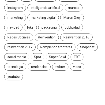
Instagram
inteligencia artificial
marcas
marketing
marketing digital
Maruri Grey
navidad
Nike
packaging
publicidad
Redes Sociales
Reinvention
Reinvention 2016
reinvention 2017
Rompiendo fronteras
Snapchat
social media
Spot
Super Bowl
TBT
tecnología
tendencias
twitter
video
youtube