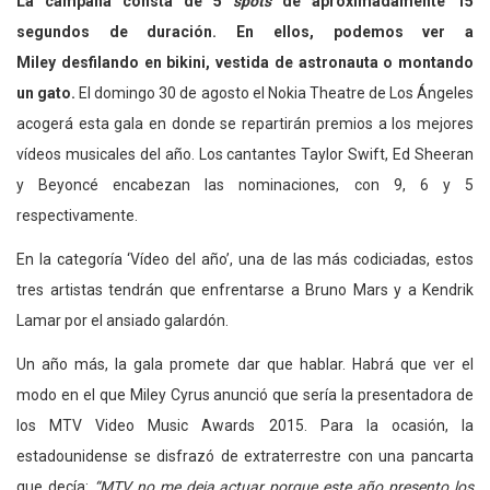
La campaña consta de 5
spots
de aproximadamente 15
segundos de duración. En ellos, podemos ver a
Miley desfilando en bikini, vestida de astronauta o montando
un gato.
El domingo 30 de agosto el Nokia Theatre de Los Ángeles
acogerá esta gala en donde se repartirán premios a los mejores
vídeos musicales del año. Los cantantes Taylor Swift, Ed Sheeran
y Beyoncé encabezan las nominaciones, con 9, 6 y 5
respectivamente.
En la categoría ‘Vídeo del año’, una de las más codiciadas, estos
tres artistas tendrán que enfrentarse a Bruno Mars y a Kendrik
Lamar por el ansiado galardón.
Un año más, la gala promete dar que hablar. Habrá que ver el
modo en el que Miley Cyrus anunció que sería la presentadora de
los MTV Video Music Awards 2015. Para la ocasión, la
estadounidense se disfrazó de extraterrestre con una pancarta
que decía:
“MTV no me deja actuar porque este año presento los