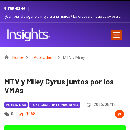
TRENDING
Gabriela Herrera y el arte de cambiarse el sombrero en Corporación
Favorita
Home
Publicidad
MTV y Miley…
MTV y Miley Cyrus juntos por los
VMAs
2015/08/12
PUBLICIDAD
PUBLICIDAD INTERNACIONAL
0
1068