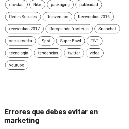
navidad
Nike
packaging
publicidad
Redes Sociales
Reinvention
Reinvention 2016
reinvention 2017
Rompiendo fronteras
Snapchat
social media
Spot
Super Bowl
TBT
tecnología
tendencias
twitter
video
youtube
Errores que debes evitar en
marketing