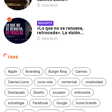
2026/06/23
4
INSIGHTS
«Lo que no se renueva,
retrocede». La visión...
2026/06/22
TAGS
Apple
Branding
Burger King
Cannes
Cannes Lions
coca-cola
comercial
creatividad
Destacado
Diseño
ecuador
entrevista
estrategia
Facebook
Google
Iconic brands