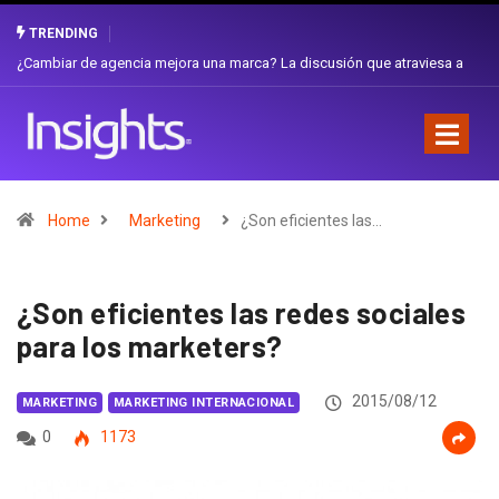
TRENDING
Gabriela Herrera y el arte de cambiarse el sombrero en Corporación
Favorita
Home
Marketing
¿Son eficientes las…
¿Son eficientes las redes sociales
para los marketers?
2015/08/12
MARKETING
MARKETING INTERNACIONAL
0
1173