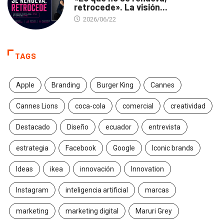
retrocede». La visión...
2026/06/22
TAGS
Apple
Branding
Burger King
Cannes
Cannes Lions
coca-cola
comercial
creatividad
Destacado
Diseño
ecuador
entrevista
estrategia
Facebook
Google
Iconic brands
Ideas
ikea
innovación
Innovation
Instagram
inteligencia artificial
marcas
marketing
marketing digital
Maruri Grey