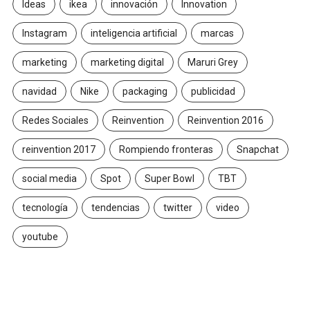
Ideas
ikea
innovación
Innovation
Instagram
inteligencia artificial
marcas
marketing
marketing digital
Maruri Grey
navidad
Nike
packaging
publicidad
Redes Sociales
Reinvention
Reinvention 2016
reinvention 2017
Rompiendo fronteras
Snapchat
social media
Spot
Super Bowl
TBT
tecnología
tendencias
twitter
video
youtube