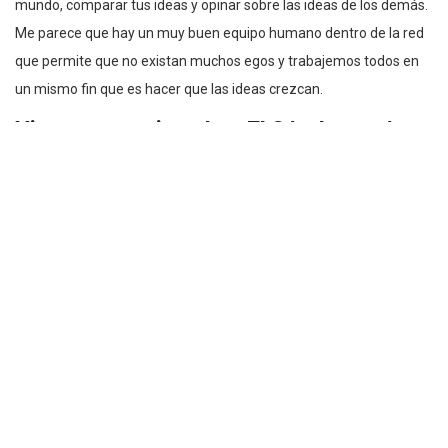
mundo, comparar tus ideas y opinar sobre las ideas de los demás.
Me parece que hay un muy buen equipo humano dentro de la red
que permite que no existan muchos egos y trabajemos todos en
un mismo fin que es hacer que las ideas crezcan.
Vienes como jurado a El Cóndor, ¿cómo
ves la industria ecuatoriana y qué
expectativas tienes de tu paso por
este país?
Estoy muy contento y orgulloso que me invitaran al Cóndor este
año. Me parece que la publicidad ecuatoriana ha crecido mucho
durante estos años, es cosa de ver el último
performance
que
tuvieron este año en Cannes.
Ideas que no sólo ganaron oros, sino que desde mi punto de vista
fueron de las más comentadas, como la del Ministerio de Turismo
y el filtro de aire acondicionado de Panasonic.