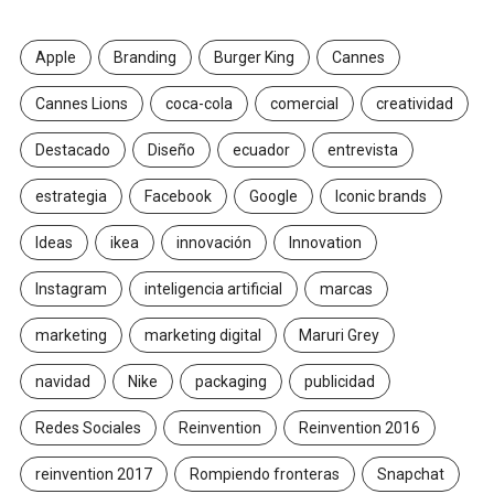
Apple
Branding
Burger King
Cannes
Cannes Lions
coca-cola
comercial
creatividad
Destacado
Diseño
ecuador
entrevista
estrategia
Facebook
Google
Iconic brands
Ideas
ikea
innovación
Innovation
Instagram
inteligencia artificial
marcas
marketing
marketing digital
Maruri Grey
navidad
Nike
packaging
publicidad
Redes Sociales
Reinvention
Reinvention 2016
reinvention 2017
Rompiendo fronteras
Snapchat