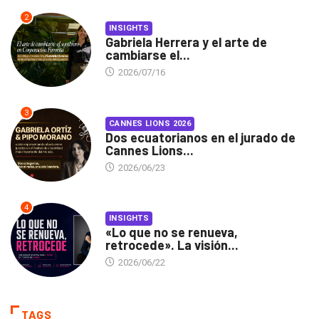
2
INSIGHTS
Gabriela Herrera y el arte de
cambiarse el...
2026/07/16
3
CANNES LIONS 2026
Dos ecuatorianos en el jurado de
Cannes Lions...
2026/06/23
4
INSIGHTS
«Lo que no se renueva,
retrocede». La visión...
2026/06/22
TAGS