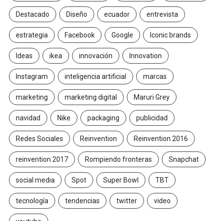
Destacado
Diseño
ecuador
entrevista
estrategia
Facebook
Google
Iconic brands
Ideas
ikea
innovación
Innovation
Instagram
inteligencia artificial
marcas
marketing
marketing digital
Maruri Grey
navidad
Nike
packaging
publicidad
Redes Sociales
Reinvention
Reinvention 2016
reinvention 2017
Rompiendo fronteras
Snapchat
social media
Spot
Super Bowl
TBT
tecnología
tendencias
twitter
video