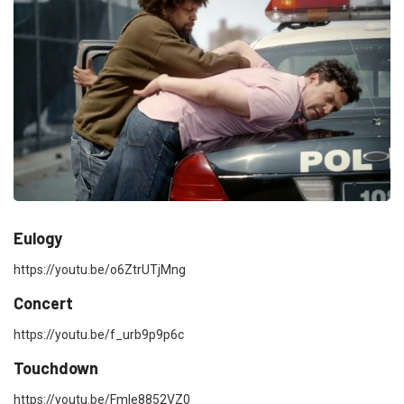
Eulogy
https://youtu.be/o6ZtrUTjMng
Concert
https://youtu.be/f_urb9p9p6c
Touchdown
https://youtu.be/Fmle8852VZ0