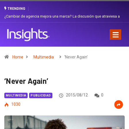
TRENDING
Gabriela Herrera y el arte de cambiarse el sombrero en Corporación
Favorita
Home
Multimedia
‘Never Again’
‘Never Again’
2015/08/12
0
MULTIMEDIA
PUBLICIDAD
1030