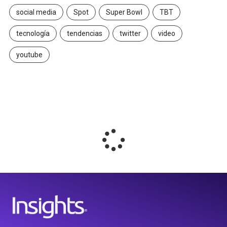
social media
Spot
Super Bowl
TBT
tecnología
tendencias
twitter
video
youtube