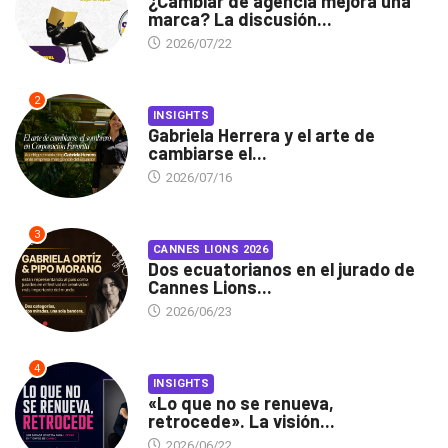
¿Cambiar de agencia mejora una
marca? La discusión...
2026/07/22
2
INSIGHTS
Gabriela Herrera y el arte de
cambiarse el...
2026/07/16
3
CANNES LIONS 2026
Dos ecuatorianos en el jurado de
Cannes Lions...
2026/06/23
4
INSIGHTS
«Lo que no se renueva,
retrocede». La visión...
2026/06/22