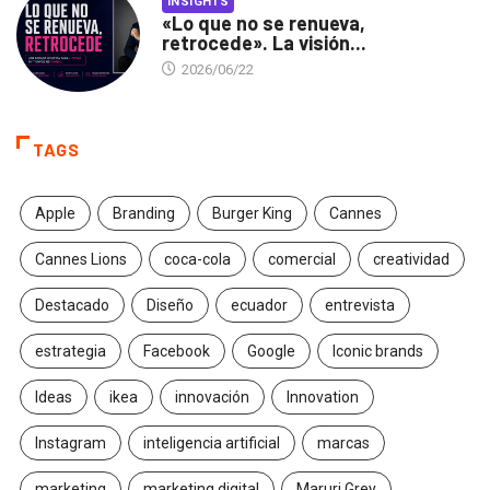
INSIGHTS
«Lo que no se renueva,
retrocede». La visión...
2026/06/22
TAGS
Apple
Branding
Burger King
Cannes
Cannes Lions
coca-cola
comercial
creatividad
Destacado
Diseño
ecuador
entrevista
estrategia
Facebook
Google
Iconic brands
Ideas
ikea
innovación
Innovation
Instagram
inteligencia artificial
marcas
marketing
marketing digital
Maruri Grey