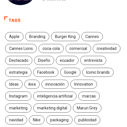
TAGS
Apple
Branding
Burger King
Cannes
Cannes Lions
coca-cola
comercial
creatividad
Destacado
Diseño
ecuador
entrevista
estrategia
Facebook
Google
Iconic brands
Ideas
ikea
innovación
Innovation
Instagram
inteligencia artificial
marcas
marketing
marketing digital
Maruri Grey
navidad
Nike
packaging
publicidad