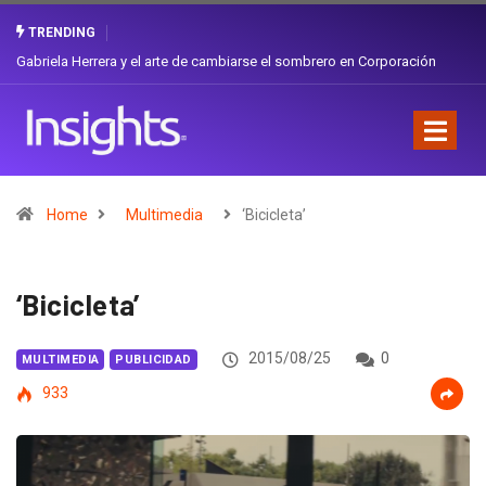
TRENDING
¿Cambiar de agencia mejora una marca? La discusión que atraviesa a
Ecuador
Home
Multimedia
‘Bicicleta’
‘Bicicleta’
2015/08/25
0
MULTIMEDIA
PUBLICIDAD
933