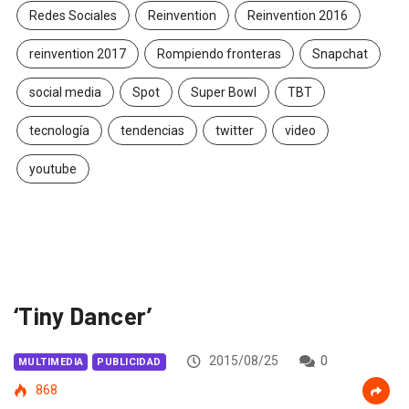
Redes Sociales
Reinvention
Reinvention 2016
reinvention 2017
Rompiendo fronteras
Snapchat
social media
Spot
Super Bowl
TBT
tecnología
tendencias
twitter
video
youtube
‘Tiny Dancer’
2015/08/25
0
MULTIMEDIA
PUBLICIDAD
868