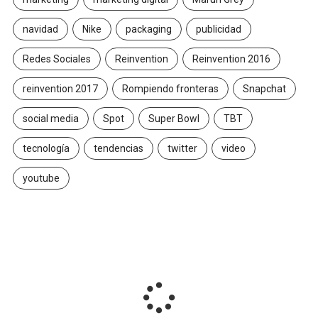
navidad
Nike
packaging
publicidad
Redes Sociales
Reinvention
Reinvention 2016
reinvention 2017
Rompiendo fronteras
Snapchat
social media
Spot
Super Bowl
TBT
tecnología
tendencias
twitter
video
youtube