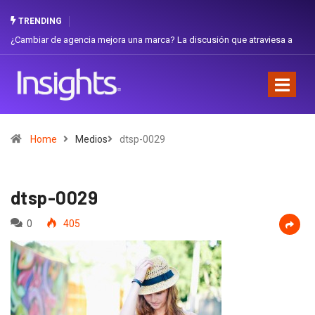
TRENDING
 de agencia mejora una marca? La discusión que atraviesa a
Gabriela Herre
Favorita
Home
Medios
dtsp-0029
dtsp-0029
0
405