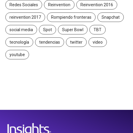
Redes Sociales
Reinvention
Reinvention 2016
reinvention 2017
Rompiendo fronteras
Snapchat
social media
Spot
Super Bowl
TBT
tecnología
tendencias
twitter
video
youtube