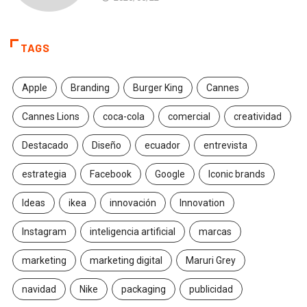
TAGS
Apple
Branding
Burger King
Cannes
Cannes Lions
coca-cola
comercial
creatividad
Destacado
Diseño
ecuador
entrevista
estrategia
Facebook
Google
Iconic brands
Ideas
ikea
innovación
Innovation
Instagram
inteligencia artificial
marcas
marketing
marketing digital
Maruri Grey
navidad
Nike
packaging
publicidad