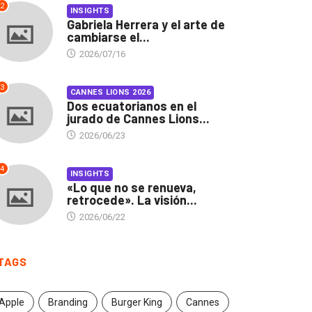
2
INSIGHTS
Gabriela Herrera y el arte de
cambiarse el...
2026/07/16
3
CANNES LIONS 2026
Dos ecuatorianos en el
jurado de Cannes Lions...
2026/06/23
4
INSIGHTS
«Lo que no se renueva,
retrocede». La visión...
2026/06/22
TAGS
Apple
Branding
Burger King
Cannes