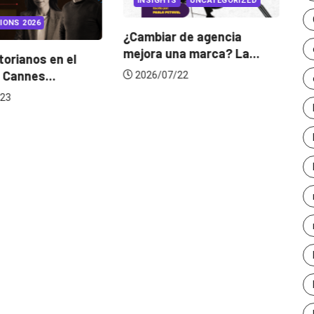
INSIGHTS
UNCATEGORIZED
IONS 2026
¿Cambiar de agencia
mejora una marca? La...
orianos en el
Ga
 Cannes...
de
2026/07/22
23