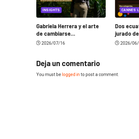
EGORIZED
INSIGHTS
CANNES L
ncia
? La...
Gabriela Herrera y el arte
Dos ecuat
de cambiarse...
jurado de
2026/07/16
2026/06/
Deja un comentario
You must be
logged in
to post a comment.