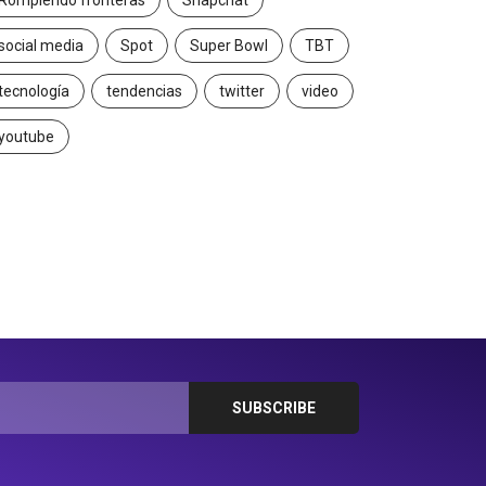
Rompiendo fronteras
Snapchat
social media
Spot
Super Bowl
TBT
tecnología
tendencias
twitter
video
youtube