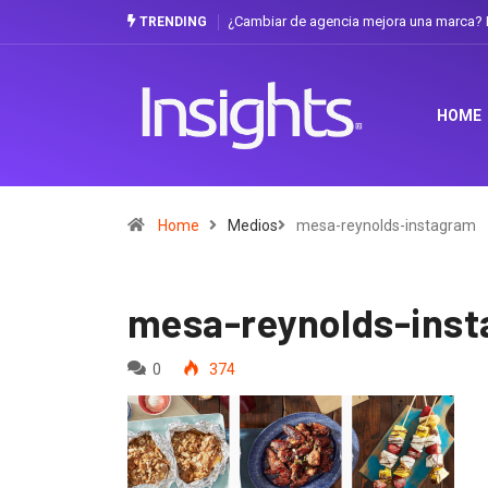
¿Cambiar de agencia mejora una marca? L
TRENDING
HOME
Home
Medios
mesa-reynolds-instagram
mesa-reynolds-ins
0
374