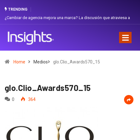
TRENDING
iar de agencia mejora una marca? La discusión que atraviesa a
Gabriela H
dor
Favorita
Home
Medios
glo.Clio_Awards570_15
glo.Clio_Awards570_15
0
364