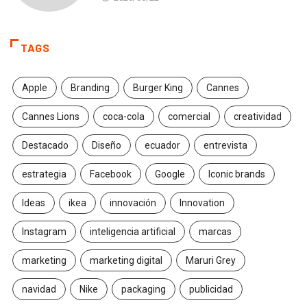
TAGS
Apple
Branding
Burger King
Cannes
Cannes Lions
coca-cola
comercial
creatividad
Destacado
Diseño
ecuador
entrevista
estrategia
Facebook
Google
Iconic brands
Ideas
ikea
innovación
Innovation
Instagram
inteligencia artificial
marcas
marketing
marketing digital
Maruri Grey
navidad
Nike
packaging
publicidad