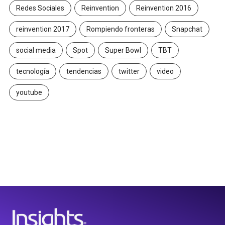
Redes Sociales
Reinvention
Reinvention 2016
reinvention 2017
Rompiendo fronteras
Snapchat
social media
Spot
Super Bowl
TBT
tecnología
tendencias
twitter
video
youtube