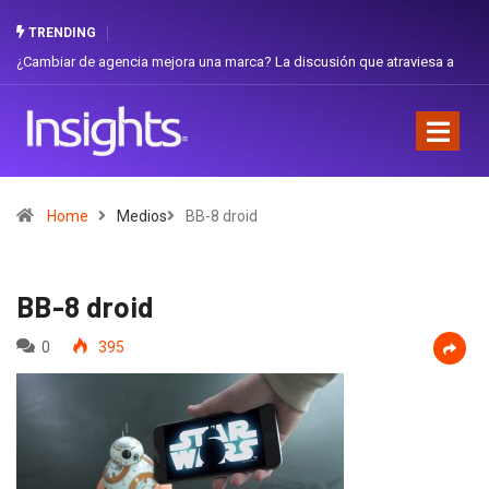
TRENDING
ambiar de agencia mejora una marca? La discusión que atraviesa a
Gabriel
uador
Favorit
Home
Medios
BB-8 droid
BB-8 droid
0
395