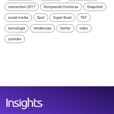
reinvention 2017
Rompiendo fronteras
Snapchat
social media
Spot
Super Bowl
TBT
tecnología
tendencias
twitter
video
youtube