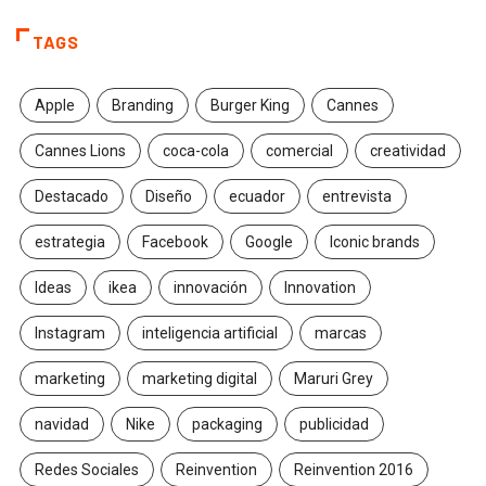
TAGS
Apple
Branding
Burger King
Cannes
Cannes Lions
coca-cola
comercial
creatividad
Destacado
Diseño
ecuador
entrevista
estrategia
Facebook
Google
Iconic brands
Ideas
ikea
innovación
Innovation
Instagram
inteligencia artificial
marcas
marketing
marketing digital
Maruri Grey
navidad
Nike
packaging
publicidad
Redes Sociales
Reinvention
Reinvention 2016