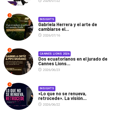
2026/07/22
2
INSIGHTS
Gabriela Herrera y el arte de
cambiarse el...
2026/07/16
3
CANNES LIONS 2026
Dos ecuatorianos en el jurado de
Cannes Lions...
2026/06/23
4
INSIGHTS
«Lo que no se renueva,
retrocede». La visión...
2026/06/22