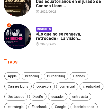
Dos ecuatorianos en el jurado de
Cannes Lions...
2026/06/23
4
INSIGHTS
«Lo que no se renueva,
retrocede». La visión...
2026/06/22
TAGS
Apple
Branding
Burger King
Cannes
Cannes Lions
coca-cola
comercial
creatividad
Destacado
Diseño
ecuador
entrevista
estrategia
Facebook
Google
Iconic brands