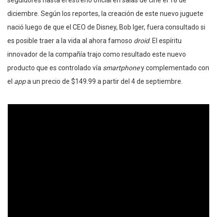
seguidores hasta el estreno oficial en salas de cine el 18 de
diciembre. Según los reportes, la creación de este nuevo juguete
nació luego de que el CEO de Disney, Bob Iger, fuera consultado si
es posible traer a la vida al ahora famoso
droid
. El espíritu
innovador de la compañía trajo como resultado este nuevo
producto que es controlado vía
smartphone
y complementado con
el
app
a un precio de $149.99 a partir del 4 de septiembre.