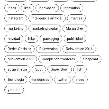
Ideas
ikea
innovación
Innovation
Instagram
inteligencia artificial
marcas
marketing
marketing digital
Maruri Grey
navidad
Nike
packaging
publicidad
Redes Sociales
Reinvention
Reinvention 2016
reinvention 2017
Rompiendo fronteras
Snapchat
social media
Spot
Super Bowl
TBT
tecnología
tendencias
twitter
video
youtube