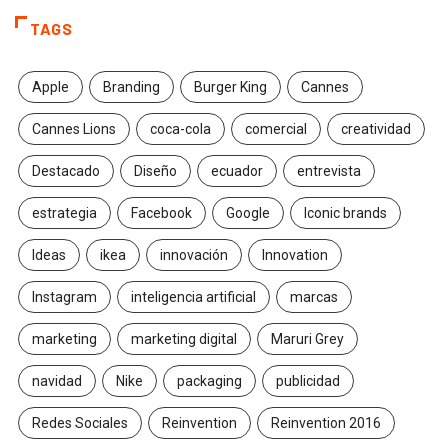
TAGS
Apple
Branding
Burger King
Cannes
Cannes Lions
coca-cola
comercial
creatividad
Destacado
Diseño
ecuador
entrevista
estrategia
Facebook
Google
Iconic brands
Ideas
ikea
innovación
Innovation
Instagram
inteligencia artificial
marcas
marketing
marketing digital
Maruri Grey
navidad
Nike
packaging
publicidad
Redes Sociales
Reinvention
Reinvention 2016