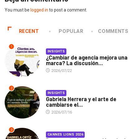
You must be
logged in
to post a comment.
RECENT
POPULAR
COMMENTS
1
INSIGHTS
¿Cambiar de agencia mejora una
marca? La discusión...
2026/07/22
2
INSIGHTS
Gabriela Herrera y el arte de
cambiarse el...
2026/07/16
3
CANNES LIONS 2026