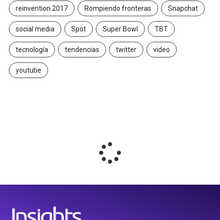
reinvention 2017
Rompiendo fronteras
Snapchat
social media
Spot
Super Bowl
TBT
tecnología
tendencias
twitter
video
youtube