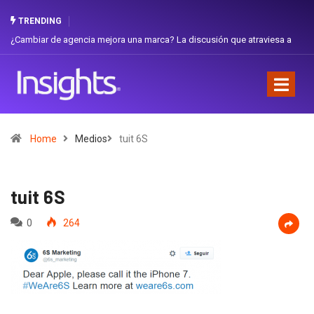
TRENDING
ambiar de agencia mejora una marca? La discusión que atraviesa a
Gabriel
uador
Favorit
Home
Medios
tuit 6S
tuit 6S
0
264