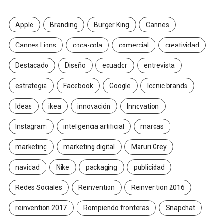
Apple
Branding
Burger King
Cannes
Cannes Lions
coca-cola
comercial
creatividad
Destacado
Diseño
ecuador
entrevista
estrategia
Facebook
Google
Iconic brands
Ideas
ikea
innovación
Innovation
Instagram
inteligencia artificial
marcas
marketing
marketing digital
Maruri Grey
navidad
Nike
packaging
publicidad
Redes Sociales
Reinvention
Reinvention 2016
reinvention 2017
Rompiendo fronteras
Snapchat