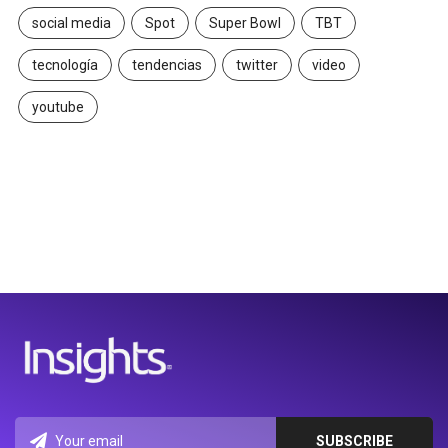
social media
Spot
Super Bowl
TBT
tecnología
tendencias
twitter
video
youtube