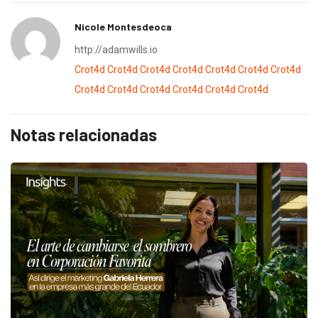
Nicole Montesdeoca
http://adamwills.io
Crot4d
Crot4d
Crot4d
Crot4d
Crot4d
Crot4d
Crot4d
Crot4d
Crot4d
Crot4d
Crot4d
Crot4d
Crot4d
Notas relacionadas