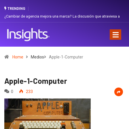
TRENDING
iar de agencia mejora una marca? La discusión que atraviesa a
Gabriela H
dor
Favorita
Home
Medios
Apple-1-Computer
Apple-1-Computer
0
233