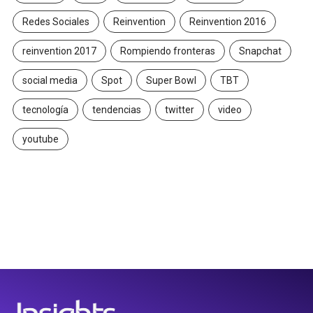
Redes Sociales
Reinvention
Reinvention 2016
reinvention 2017
Rompiendo fronteras
Snapchat
social media
Spot
Super Bowl
TBT
tecnología
tendencias
twitter
video
youtube