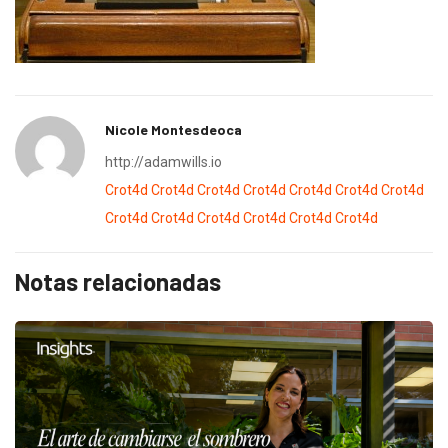
Nicole Montesdeoca
http://adamwills.io
Crot4d
Crot4d
Crot4d
Crot4d
Crot4d
Crot4d
Crot4d
Crot4d
Crot4d
Crot4d
Crot4d
Crot4d
Crot4d
Notas relacionadas