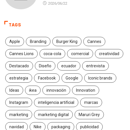
2026/06/22
TAGS
Apple
Branding
Burger King
Cannes
Cannes Lions
coca-cola
comercial
creatividad
Destacado
Diseño
ecuador
entrevista
estrategia
Facebook
Google
Iconic brands
Ideas
ikea
innovación
Innovation
Instagram
inteligencia artificial
marcas
marketing
marketing digital
Maruri Grey
navidad
Nike
packaging
publicidad