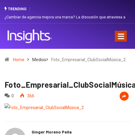
TRENDING
¿Cambiar de agencia mejora una marca? La discusión que atraviesa a
Gabri
Ecuador
Favor
Home
Medios
Foto_Empresarial_ClubSocialMúsica_2
Foto_Empresarial_ClubSocialMúsic
0
366
Ginger Moreno Peña