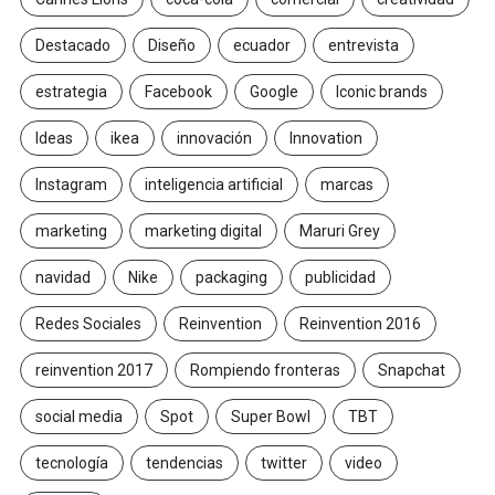
Destacado
Diseño
ecuador
entrevista
estrategia
Facebook
Google
Iconic brands
Ideas
ikea
innovación
Innovation
Instagram
inteligencia artificial
marcas
marketing
marketing digital
Maruri Grey
navidad
Nike
packaging
publicidad
Redes Sociales
Reinvention
Reinvention 2016
reinvention 2017
Rompiendo fronteras
Snapchat
social media
Spot
Super Bowl
TBT
tecnología
tendencias
twitter
video