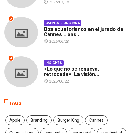
2026/07/16
3
CANNES LIONS 2026
Dos ecuatorianos en el jurado de
Cannes Lions...
2026/06/23
4
INSIGHTS
«Lo que no se renueva,
retrocede». La visión...
2026/06/22
TAGS
Apple
Branding
Burger King
Cannes
Cannes Lions
coca-cola
comercial
creatividad