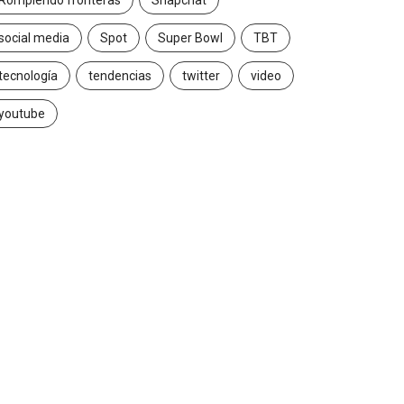
Rompiendo fronteras
Snapchat
social media
Spot
Super Bowl
TBT
tecnología
tendencias
twitter
video
youtube