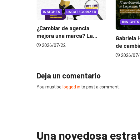
ATEGORIZED
INSIGHTS
CANNES
gencia
ca? La...
Gabriela Herrera y el arte
Dos ecu
de cambiarse...
jurado 
2026/07/16
2026/0
Deja un comentario
You must be
logged in
to post a comment.
Una novedosa estrat