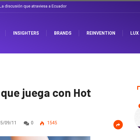
l sombrero en Corporación Favorita
INSIGHTERS
BRANDS
REINVENTION
LUX
 que juega con Hot
5/09/11
0
1545