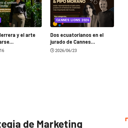
INSIGHTS
UNCATEGORIZED
 LIONS 2026
¿Cambiar de agencia
mejora una marca? La...
atorianos en el
de Cannes...
2026/07/22
6/23
egia de Marketing