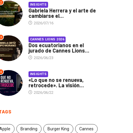
2
INSIGHTS
Gabriela Herrera y el arte de
cambiarse el...
2026/07/16
3
CANNES LIONS 2026
Dos ecuatorianos en el
jurado de Cannes Lions...
2026/06/23
4
INSIGHTS
«Lo que no se renueva,
retrocede». La visión...
2026/06/22
TAGS
Apple
Branding
Burger King
Cannes