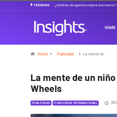
Gabriela Herrera y el arte de cambiarse e
TRENDING
HOME
Home
Publicidad
La mente de…
La mente de un niño
Wheels
201
PUBLICIDAD
PUBLICIDAD INTERNACIONAL