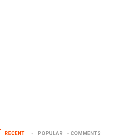
INSIGHTS
CANNES LIONS 2026
Gabriela Herrera y el arte
Dos ecuatorianos en el
de cambiarse...
jurado de Cannes...
2026/07/16
2026/06/23
RECENT
POPULAR
COMMENTS