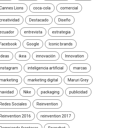
Cannes Lions
coca-cola
comercial
creatividad
Destacado
Diseño
ecuador
entrevista
estrategia
Facebook
Google
Iconic brands
Ideas
ikea
innovación
Innovation
Instagram
inteligencia artificial
marcas
marketing
marketing digital
Maruri Grey
navidad
Nike
packaging
publicidad
Redes Sociales
Reinvention
Reinvention 2016
reinvention 2017