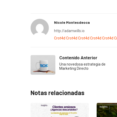
Nicole Montesdeoca
http://adamwills.io
Crot4d
Crot4d
Crot4d
Crot4d
Crot4d
C
Contenido Anterior
Una novedosa estrategia de
Marketing Directo
Notas relacionadas