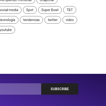
Rompiendo fronteras
Snapchat
social media
Spot
Super Bowl
TBT
tecnología
tendencias
twitter
video
youtube