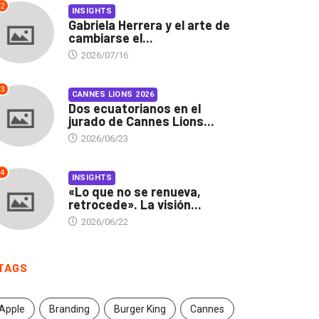
2
INSIGHTS
Gabriela Herrera y el arte de
cambiarse el...
2026/07/16
3
CANNES LIONS 2026
Dos ecuatorianos en el
jurado de Cannes Lions...
2026/06/23
4
INSIGHTS
«Lo que no se renueva,
retrocede». La visión...
2026/06/22
TAGS
INSIGHTS
CANNES LIONS 2026
Apple
Branding
Burger King
Cannes