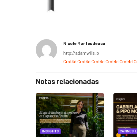
Nicole Montesdeoca
http://adamwills.io
Crot4d
Crot4d
Crot4d
Crot4d
Crot4d
C
Notas relacionadas
EGORIZED
INSIGHTS
CANNES L