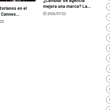
¿Cambiar de agencia
mejora una marca? La...
orianos en el
Ga
 Cannes...
de
2026/07/22
23