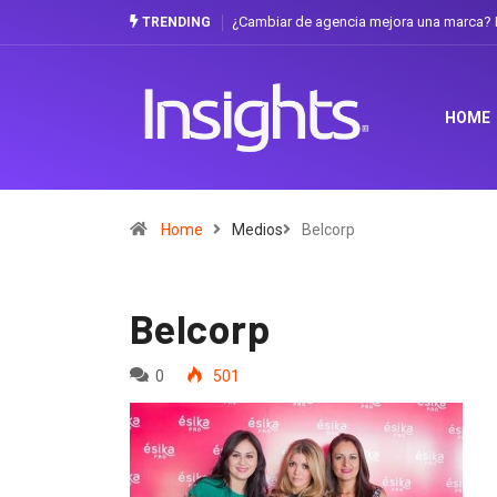
¿Cambiar de agencia mejora una marca? L
TRENDING
HOME
Home
Medios
Belcorp
Belcorp
0
501