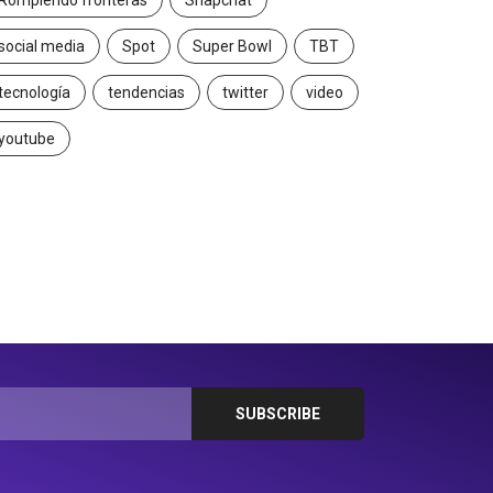
Rompiendo fronteras
Snapchat
social media
Spot
Super Bowl
TBT
tecnología
tendencias
twitter
video
youtube