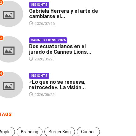
2
INSIGHTS
Gabriela Herrera y el arte de
cambiarse el...
2026/07/16
3
CANNES LIONS 2026
Dos ecuatorianos en el
jurado de Cannes Lions...
2026/06/23
4
INSIGHTS
«Lo que no se renueva,
retrocede». La visión...
2026/06/22
TAGS
Apple
Branding
Burger King
Cannes