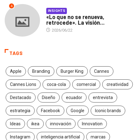
4
INSIGHTS
«Lo que no se renueva,
retrocede». La visión...
2026/06/22
TAGS
Apple
Branding
Burger King
Cannes
Cannes Lions
coca-cola
comercial
creatividad
Destacado
Diseño
ecuador
entrevista
estrategia
Facebook
Google
Iconic brands
Ideas
ikea
innovación
Innovation
Instagram
inteligencia artificial
marcas