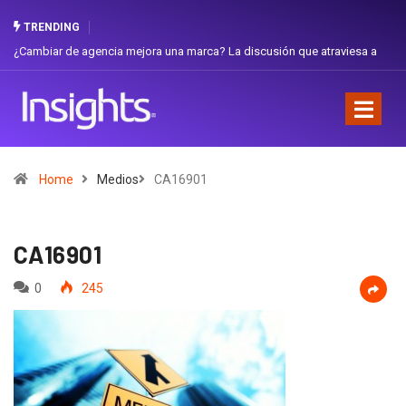
TRENDING
 de agencia mejora una marca? La discusión que atraviesa a
Gabriela Herre
Favorita
Home
Medios
CA16901
CA16901
0
245