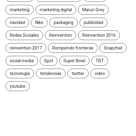
marketing
marketing digital
Maruri Grey
navidad
Nike
packaging
publicidad
Redes Sociales
Reinvention
Reinvention 2016
reinvention 2017
Rompiendo fronteras
Snapchat
social media
Spot
Super Bowl
TBT
tecnología
tendencias
twitter
video
youtube